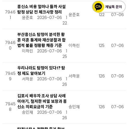
흥신소 비용 얼마나 들까 사설
7946
탐정 상담 전 체크사항 정리
윤준호
122
07-06
1
윤준호
2026-07-06
1
22
부산흥신소 탐정이 분석한 황
혼 이혼 통계와 재산분할과 합
7946
법적 불륜 정황황 채증 기준
이하린
125
07-06
0
이하린
2026-07-06
1
25
우리나라도 탐정이 있다!? 탐
7945
정 제도 알아보기
서하윤
126
07-06
9
서하윤
2026-07-06
1
26
김포시 배우자 조사 상담 사례
이야기, 철저한 비밀 보장과 흥
7945
신소 의뢰요금의 기준
송민재
126
07-06
8
송민재
2026-07-06
1
26