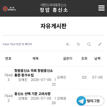
대한민국대표흥신소
정암 흥신소
자유게시판
Total 79,673건
15 페이지
번호
제목
글쓴이
조회
날짜
창원흥신소 의뢰 창원흥신소
7946
통한 증거수집
김예진
122
07-06
3
김예진
2026-07-06
1
22
흥신소 선택 기준 고려사항
7946
김채원
2026-07-06
1
김채원
129
07-06
2
29