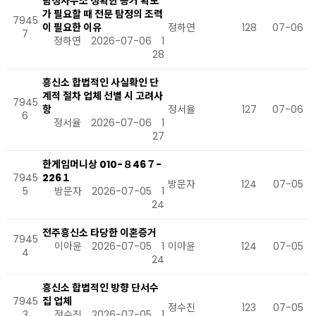
탐정사무소 정확한 증거 확보
가 필요할 때 전문 탐정의 조력
7945
이 필요한 이유
정하연
128
07-06
7
정하연
2026-07-06
1
28
흥신소 합법적인 사실확인 단
계적 절차 업체 선별 시 고려사
7945
항
정서율
127
07-06
6
정서율
2026-07-06
1
27
한게임머니상 010-８46７-
7945
226１
방문자
124
07-05
5
방문자
2026-07-05
1
24
전주흥신소 타당한 이혼증거
7945
이아윤
2026-07-05
1
이아윤
124
07-05
4
24
흥신소 합법적인 방향 단서수
7945
집 업체
정수진
123
07-05
3
정수진
2026-07-05
1