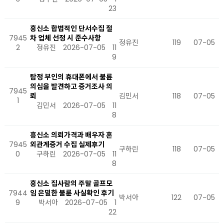
23
흥신소 합법적인 단서수집 절
7945
차 업체 선정 시 준수사항
정유진
119
07-05
2
정유진
2026-07-05
11
9
탐정 부인의 휴대폰에서 불륜
의심을 발견하고 증거조사 의
7945
뢰
김민서
118
07-05
1
김민서
2026-07-05
11
8
흥신소 의뢰가격과 배우자 혼
7945
외관계증거 수집 실제후기
구하린
118
07-05
0
구하린
2026-07-05
11
8
흥신소 집사람의 주말 골프모
7944
임 은밀한 불륜 사실확인 후기
박서아
122
07-05
9
박서아
2026-07-05
1
22