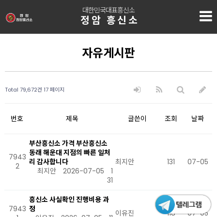
대한민국대표흥신소
정암 흥신소
자유게시판
Total 79,672건
17 페이지
번호
제목
글쓴이
조회
날짜
부산흥신소 가격 부산흥신소
동래 해운대 지점의 빠른 일처
7943
리 감사합니다
최지안
131
07-05
2
최지안
2026-07-05
1
31
흥신소 사실확인 진행비용 과
7943
정
이유진
118
07-05