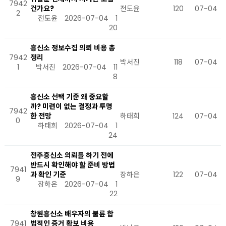
7942
건가요?
전도윤
120
07-04
2
전도윤
2026-07-04
1
20
흥신소 정보수집 의뢰 비용 총
7942
정리
박서진
118
07-04
1
박서진
2026-07-04
11
8
흥신소 선택 기준 왜 중요할
까? 미련이 없는 결정과 투명
7942
한 전망
하태희
124
07-04
0
하태희
2026-07-04
1
24
전주흥신소 의뢰를 하기 전에
반드시 확인해야 할 준비 방법
7941
과 확인 기준
장하은
122
07-04
9
장하은
2026-07-04
1
22
창원흥신소 배우자의 불륜 합
7941
법적인 증거 확보 비용