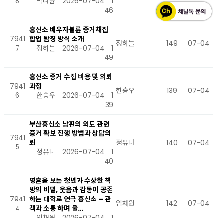
8
박나윤
2026-07-04
1
46
흥신소 배우자불륜 증거채집
7941
합법 탐정 방식 소개
정하늘
149
07-04
7
정하늘
2026-07-04
1
49
흥신소 증거 수집 비용 및 의뢰
7941
과정
한승우
139
07-04
6
한승우
2026-07-04
1
39
부산흥신소 남편의 외도 관련
증거 확보 진행 방법과 상담의
7941
뢰
정유나
140
07-04
5
정유나
2026-07-04
1
40
영혼을 보는 청년과 수상한 책
방의 비밀, 웃음과 감동이 공존
7941
하는 대학로 연극 흥신소 – 관
임채원
142
07-04
4
객과 소통 하며 울…
임채원
2026-07-04
1