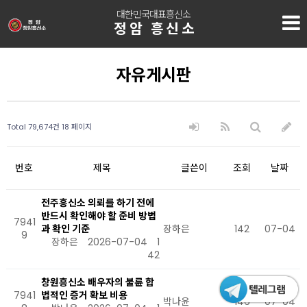
대한민국대표흥신소
정암 흥신소
자유게시판
Total 79,674건
18 페이지
번호
제목
글쓴이
조회
날짜
전주흥신소 의뢰를 하기 전에
반드시 확인해야 할 준비 방법
7941
과 확인 기준
장하은
142
07-04
9
장하은
2026-07-04
1
42
창원흥신소 배우자의 불륜 합
7941
법적인 증거 확보 비용
박나윤
146
07-04