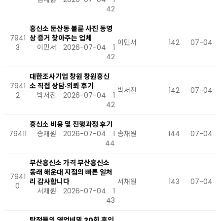
42
흥신소 둔산동 불륜 사진 동영
7941
상 증거 찾아주는 업체
이민서
142
07-04
3
이민서
2026-07-04
1
42
대한조사기업 창원 창원흥신
7941
소 직접 상담·의뢰 후기
박서진
142
07-04
2
박서진
2026-07-04
1
42
흥신소 비용 및 진행과정 후기
79411
송채원
2026-07-04
1
송채원
144
07-04
44
부산흥신소 가격 부산흥신소
동래 해운대 지점의 빠른 일처
7941
리 감사합니다
서채원
143
07-04
0
서채원
2026-07-04
1
43
탐정들의 영업비밀 20회 혼인