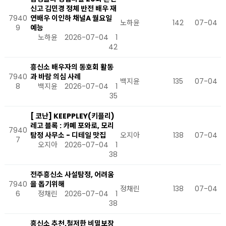
신고 김민경 정체 반전 배우 재
7940
연배우 이인하 채널A 월요일
노하윤
142
07-04
9
예능
노하윤
2026-07-04
1
42
흥신소 배우자의 동호회 활동
7940
과 바람 의심 사례
백지윤
135
07-04
8
백지윤
2026-07-04
1
35
[ 코난] KEEPPLEY(키플리)
레고 블록 : 카페 포와로, 모리
7940
탐정 사무소 - 디테일 맛집
오지아
138
07-04
7
오지아
2026-07-04
1
38
전주흥신소 사설탐정, 어려움
7940
을 돕기위해
정채린
138
07-04
6
정채린
2026-07-04
1
38
흥신소 추천,철저한 비밀보장