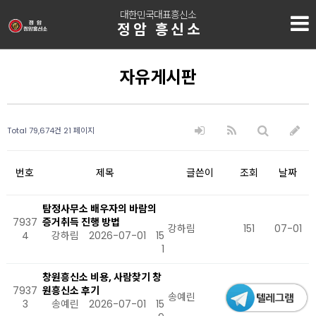
대한민국대표흥신소
정암 흥신소
자유게시판
Total 79,674건
21 페이지
번호
제목
글쓴이
조회
날짜
탐정사무소 배우자의 바람의
7937
증거취득 진행 방법
강하림
151
07-01
4
강하림
2026-07-01
15
1
창원흥신소 비용, 사람찾기 창
7937
원흥신소 후기
송예린
159
07-01
3
송예린
2026-07-01
15