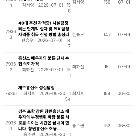
김서영
158
07-01
4
김서영
2026-07-01
15
8
40대 추천 자격증! 사설탐정
되는 단계적 절차 및 PIA 탐정
7936
자격증 취득 진행 방법 총정리
한승우
147
07-01
3
한승우
2026-07-01
14
7
흥신소 배우자의 불륜 단서 수
7936
집 의뢰가격
최하진
151
07-01
2
최하진
2026-07-01
15
1
제주흥신소 성실탐정
79361
최지후
2026-06-30
1
최지후
154
06-30
54
경주 포항 창원 창원흥신소 배
우자의 부정행위 바람 불륜 서
7936
로를 속이는 시간은 끝내야 합
송주원
152
06-30
0
니다. 창원흥신소 조용…
송주원
2026-06-30
1