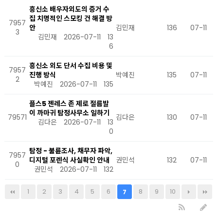
흥신소 배우자외도의 증거 수
집 치명적인 스모킹 건 해결 방
7957
안
김민재
136
07-11
3
김민재
2026-07-11
13
6
흥신소 외도 단서 수집 비용 및
7957
진행 방식
박예진
135
07-11
2
박예진
2026-07-11
135
플스5 젠레스 존 제로 절름발
이 까마귀 탐정사무소 일하기
79571
김다은
130
07-11
김다은
2026-07-11
13
0
탐정 - 불륜조사, 채무자 파악,
7957
디지털 포렌식 사실확인 안내
권민석
132
07-11
0
권민석
2026-07-11
132
1
2
3
4
5
6
8
9
10
7