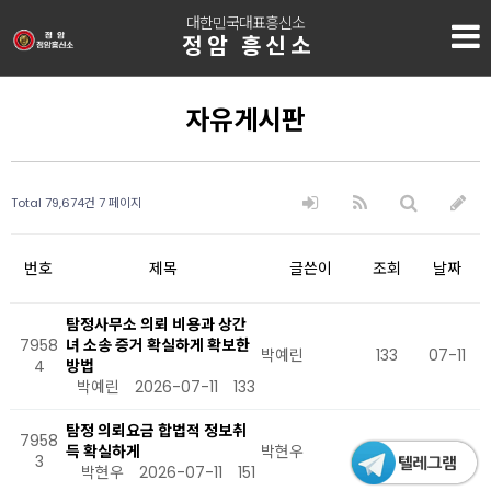
대한민국대표흥신소
정암 흥신소
자유게시판
Total 79,674건
7 페이지
번호
제목
글쓴이
조회
날짜
탐정사무소 의뢰 비용과 상간
7958
녀 소송 증거 확실하게 확보한
박예린
133
07-11
4
방법
박예린
2026-07-11
133
탐정 의뢰요금 합법적 정보취
7958
득 확실하게
박현우
151
07-11
3
박현우
2026-07-11
151