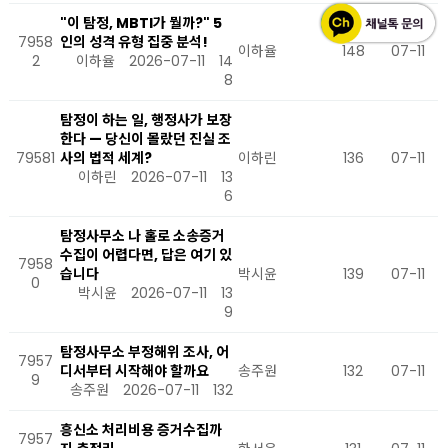
"이 탐정, MBTI가 뭘까?" 5
7958
인의 성격 유형 집중 분석!
이하율
148
07-11
2
이하율
2026-07-11
14
8
탐정이 하는 일, 행정사가 보장
한다 — 당신이 몰랐던 진실 조
79581
사의 법적 세계?
이하린
136
07-11
이하린
2026-07-11
13
6
탐정사무소 나 홀로 소송증거
수집이 어렵다면, 답은 여기 있
7958
습니다
박시윤
139
07-11
0
박시윤
2026-07-11
13
9
탐정사무소 부정해위 조사, 어
7957
디서부터 시작해야 할까요
송주원
132
07-11
9
송주원
2026-07-11
132
흥신소 처리비용 증거수집까
7957