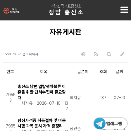
대한민국대표흥신소
정암 흥신소
자유게시판
Total 79,673건
9 페이지
번호
제목
글쓴이
조회
날짜
흥신소 남편 일탈행위불륜 이
혼을 위한 단서수집이 필요할
7955
때
최지유
137
07-10
3
최지유
2026-07-10
13
7
탐정자격증 취득절차 및 비용
7955
시험 과목 응시 자격 총정리
정민준
136
07-10