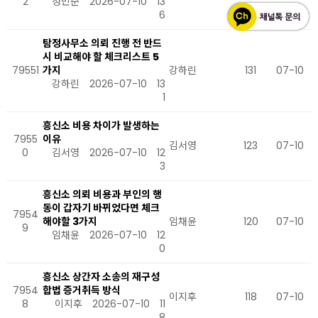
2
정민준
2026-07-10
13
6
탐정사무소 의뢰 진행 전 반드
시 비교해야 할 체크리스트 5
79551
가지
강하린
131
07-10
강하린
2026-07-10
13
1
흥신소 비용 차이가 발생하는
7955
이유
김서영
123
07-10
0
김서영
2026-07-10
12
3
흥신소 의뢰 비용과 부인의 행
동이 갑자기 바뀌었다면 체크
7954
해야할 3가지
임채윤
120
07-10
9
임채윤
2026-07-10
12
0
흥신소 상간자 소송의 재구성
7954
합법 증거취득 방식
이지후
118
07-10
8
이지후
2026-07-10
11
8