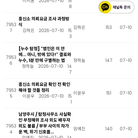
이시윤
2026-07-10
15
8
흥신소 의뢰요금 조사 과정방
7953
식
김하은
153
07-10
7
김하은
2026-07-10
15
3
[누수 탐정] "범인은 이 안
에... 아니, 밖에 있다!" 결로와
7953
누수, 1분 만에 구별하는 법
정하늘
147
07-10
6
정하늘
2026-07-10
14
7
흥신소 의뢰요금 확인 전 확인
7953
해야 할 것들 정리
이윤우
151
07-10
5
이윤우
2026-07-10
15
1
남양주시 / 탐정사무소 사실확
인 부정해위 조사 외도 배우자
7953
외도 불륜 / 부부 사이의 차가
임예진
140
07-10
4
운 벽, 위기 신호를…
임예진
2026-07-10
14