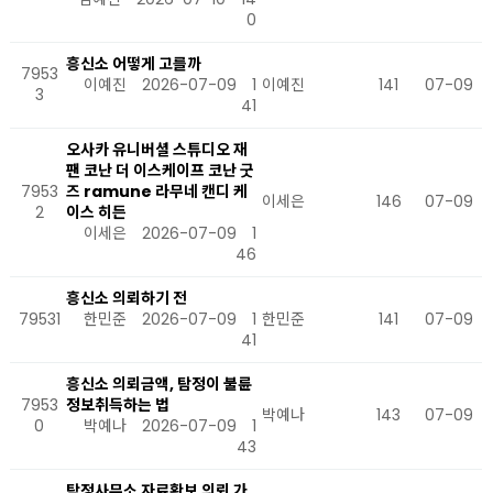
0
흥신소 어떻게 고를까
7953
이예진
2026-07-09
1
이예진
141
07-09
3
41
오사카 유니버셜 스튜디오 재
팬 코난 더 이스케이프 코난 굿
7953
즈 ramune 라무네 캔디 케
이세은
146
07-09
2
이스 히든
이세은
2026-07-09
1
46
흥신소 의뢰하기 전
79531
한민준
2026-07-09
1
한민준
141
07-09
41
흥신소 의뢰금액, 탐정이 불륜
7953
정보취득하는 법
박예나
143
07-09
0
박예나
2026-07-09
1
43
탐정사무소 자료확보 의뢰 가