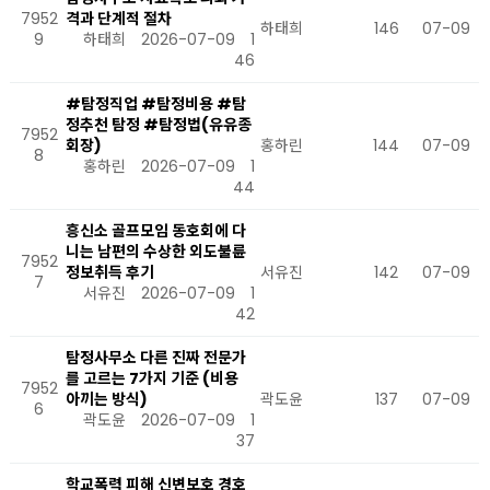
7952
격과 단계적 절차
하태희
146
07-09
9
하태희
2026-07-09
1
46
#탐정직업 #탐정비용 #탐
정추천 탐정 #탐정법(유유종
7952
회장)
홍하린
144
07-09
8
홍하린
2026-07-09
1
44
흥신소 골프모임 동호회에 다
니는 남편의 수상한 외도불륜
7952
정보취득 후기
서유진
142
07-09
7
서유진
2026-07-09
1
42
탐정사무소 다른 진짜 전문가
를 고르는 7가지 기준 (비용
7952
아끼는 방식)
곽도윤
137
07-09
6
곽도윤
2026-07-09
1
37
학교폭력 피해 신변보호 경호