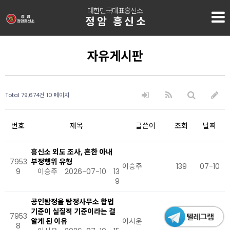
대한민국대표흥신소
정암 흥신소
자유게시판
Total 79,674건
10 페이지
번호
제목
글쓴이
조회
날짜
흥신소 외도 조사, 흔한 아내
7953
부정행위 유형
이승주
139
07-10
9
이승주
2026-07-10
13
9
공인탐정을 탐정사무소 합법
기준이 실질적 기준이라는 걸
7953
알게 된 이유
이시윤
158
07-10
8