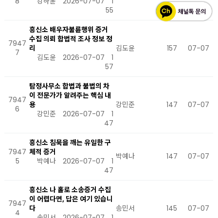
8
강하윤
2026-07-07
1
55
흥신소 배우자불륜행위 증거
수집 의뢰 합법적 조사 정보 정
7947
리
김도윤
157
07-07
7
김도윤
2026-07-07
1
57
탐정사무소 합법과 불법의 차
이 전문가가 알려주는 핵심 내
7947
용
강민준
147
07-07
6
강민준
2026-07-07
1
47
흥신소 침묵을 깨는 유일한 구
7947
체적 증거
박예나
147
07-07
5
박예나
2026-07-07
1
47
흥신소 나 홀로 소송증거 수집
이 어렵다면, 답은 여기 있습니
7947
다
송민서
145
07-07
4
송민서
2026-07-07
1