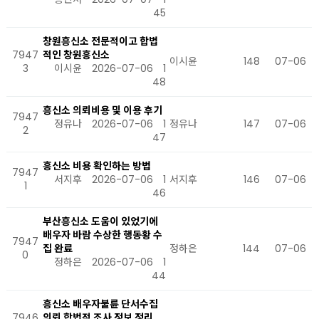
45
창원흥신소 전문적이고 합법
7947
적인 창원흥신소
이시윤
148
07-06
3
이시윤
2026-07-06
1
48
흥신소 의뢰비용 및 이용 후기
7947
정유나
2026-07-06
1
정유나
147
07-06
2
47
흥신소 비용 확인하는 방법
7947
서지후
2026-07-06
1
서지후
146
07-06
1
46
부산흥신소 도움이 있었기에
배우자 바람 수상한 행동황 수
7947
집 완료
정하은
144
07-06
0
정하은
2026-07-06
1
44
흥신소 배우자불륜 단서수집
7946
의뢰 합법적 조사 정보 정리