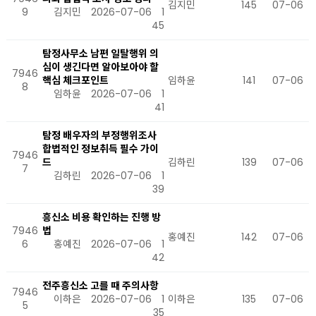
김지민
145
07-06
9
김지민
2026-07-06
1
45
탐정사무소 남편 일탈행위 의
심이 생긴다면 알아보아야 할
7946
핵심 체크포인트
임하윤
141
07-06
8
임하윤
2026-07-06
1
41
탐정 배우자의 부정행위조사
합법적인 정보취득 필수 가이
7946
드
김하린
139
07-06
7
김하린
2026-07-06
1
39
흥신소 비용 확인하는 진행 방
7946
법
홍예진
142
07-06
6
홍예진
2026-07-06
1
42
전주흥신소 고를 때 주의사항
7946
이하은
2026-07-06
1
이하은
135
07-06
5
35