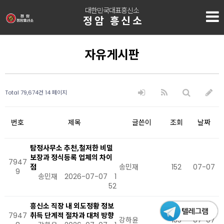
대한민국대표흥신소
정암 흥신소
자유게시판
Total 79,674건
14 페이지
번호
제목
글쓴이
조회
날짜
탐정사무소 추천,철저한 비밀
보장과 정식등록 업체의 차이
7947
점
송민재
152
07-07
9
송민재
2026-07-07
1
52
흥신소 직장 내 외도정황 정보
7947
취득 단계적 절차과 대처 방향
강하윤
155
07-07