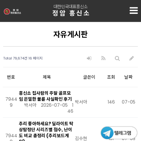
대한민국대표흥신소
정암 흥신소
자유게시판
Total 79,674건
16 페이지
번호
제목
글쓴이
조회
날짜
흥신소 집사람의 주말 골프모
7944
임 은밀한 불륜 사실확인 후기
박서아
146
07-05
9
박서아
2026-07-05
1
46
추리 좋아하세요? 딜라이트 탁
상탐정단 시리즈별 점수, 난이
7944
도 비교 총정리 (추리보드게
김수현
151
07-05