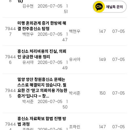
8
임)
김수현
2026-07-05
1
51
미행 혼외관계 증거 한방에 해
7944
결 전주흥신소 탐정
백현우
147
07-05
7
백현우
2026-07-05
1
47
흥신소 처리비용의 진실, 의뢰
7944
인 궁금한 내용 정리
유서아
149
07-05
6
유서아
2026-07-05
1
49
밀양 양산 창원흥신소 문제는
스스로 해결되지 않습니다. 필
7944
요한 건 ‘믿고 의뢰이용 가능한
박서준
150
07-05
5
증거’입니다 – 창…
박서준
2026-07-05
1
50
흥신소 자료확보 합법 진행 방
7944
법 과정
조하린
147
07-05
4
조하린
2026-07-05
1