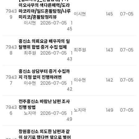
이오사무의 색다른매력/도라
7943
마코리아/일드혼활탐정/나루
이시현
145
07-05
9
미리코/혼활탐정리뷰
이시현
2026-07-05
1
45
흥신소 의뢰요금 배우자의 일
7943
탈행위 합법 증거 수집 업체
최주원
143
07-05
8
최주원
2026-07-05
1
43
흥신소 상담부터 증거 수집까
7943
지 걱정 없이 진행하려면
이수현
142
07-05
7
이수현
2026-07-05
1
42
전주흥신소 바람난 남편 조사
7943
진행 방법
노지아
149
07-05
6
노지아
2026-07-05
1
49
창원흥신소 외도한 남편과 같
이 살기로 했다면 앞으로 벌어