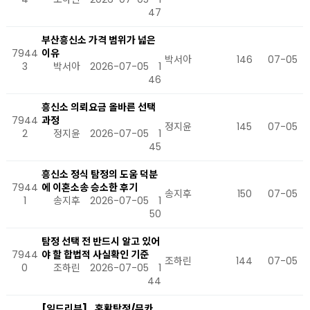
47
부산흥신소 가격 범위가 넓은
7944
이유
박서아
146
07-05
3
박서아
2026-07-05
1
46
흥신소 의뢰요금 올바른 선택
7944
과정
정지윤
145
07-05
2
정지윤
2026-07-05
1
45
흥신소 정식 탐정의 도움 덕분
7944
에 이혼소송 승소한 후기
송지후
150
07-05
1
송지후
2026-07-05
1
50
탐정 선택 전 반드시 알고 있어
7944
야 할 합법적 사실확인 기준
조하린
144
07-05
0
조하린
2026-07-05
1
44
[일드리뷰]_혼활탐정/무카