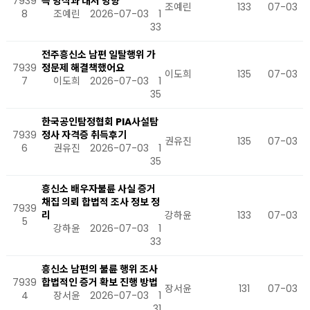
7939
득 방식과 대처 방향
조예린
133
07-03
8
조예린
2026-07-03
1
33
전주흥신소 남편 일탈행위 가
7939
정문제 해결책했어요
이도희
135
07-03
7
이도희
2026-07-03
1
35
한국공인탐정협회 PIA사설탐
7939
정사 자격증 취득후기
권유진
135
07-03
6
권유진
2026-07-03
1
35
흥신소 배우자불륜 사실 증거
채집 의뢰 합법적 조사 정보 정
7939
리
강하윤
133
07-03
5
강하윤
2026-07-03
1
33
흥신소 남편의 불륜 행위 조사
7939
합법적인 증거 확보 진행 방법
장서윤
131
07-03
4
장서윤
2026-07-03
1
31