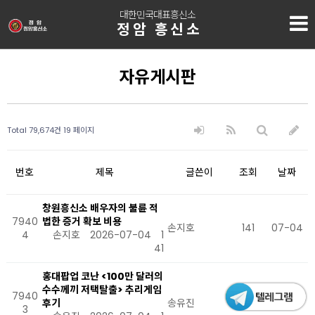
대한민국대표흥신소
정암 흥신소
자유게시판
Total 79,674건
19 페이지
번호
제목
글쓴이
조회
날짜
창원흥신소 배우자의 불륜 적
7940
법한 증거 확보 비용
손지호
141
07-04
4
손지호
2026-07-04
1
41
홍대팝업 코난 <100만 달러의
수수께끼 저택탈출> 추리게임
7940
후기
송유진
147
07-04
3