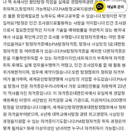
나 책 속에서만 봤던탐정 직업을 실제로 경험하며관련 자격증도
사설탐정
취득하고,창업까지 가능하답니다.​​PIA탐정교육지원센터에서는자격증 취득
은 물론 창업에필요한 노하우도 배우고공부할 수 있습니다.​탐정이란 무엇
일까요?탐정은 민간 조사원으로활동하는 사람을 의미합니다.민간 조사원
으로서 필요한전문적인 지식과 기술을 배워법률을 위반하지 않는 범위내
에서 사실을 확인하고민간 조사를 수행합니다.​​탐정자격증에는 어떤 종류
가있을까요? 탐정자격증에는PIA탐정자격증, 탐정사
사설탐정
1급,대한탐
정자격증 등 여러종류가 있습니다.​PIA탐정자격증을 제외한 다른자격증은
돈을 지불하면취득할 수 있는 자격증이지만,네트워크가 부족하여 자격증
취득 후에도 실제 업무를수행하기 어렵고, 민간 조사업무를 할 때 활동 범
위가제한적이며, 업무에 제약이많습니다.​​또한 탐정협회의 정회원 자격부
여가 불가하며, 세계공인탐정연맹에
사설탐정
가입할 수도없습니다.​PIA사
설 탐정사 전문 자격증은우리나라에서 가장 오래된전통을 자랑하며 23년
의 역사를가진 자격증입니다. 이 자격증은대한민국에서 유일하게 경찰청
에등록된 비영리 사단법인 자격검정 교육 기관으로, 지금까지14,000명의
탐정을 양성했습니다.​​더불어, 세계공인탐정연맹과대한탐정협회에서 정회
원 자격을부여받으며, 4년제 대학교에서탐정 관련 최고경영자
사설탐정
과정을지원할 수 있는 자격증이기도합니다.​PIA탐정자격증 취득 과정은어
떻게 될까요? 18세 이상의성인 남녀라면 누구나 자격취득이 가능합니다.​​