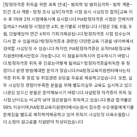
[탐정자격증 취득을 위한 과목 안내]​- 범죄학 및 범죄심리학- 법학 개론-
민간 조사 개론- 탐정 조사 실무​[자격증 시험 응시
사설탐정
절차]​교육 이
수 후 1차와 2차 시험에동시에 응시합니다.​PIA탐정자격증 시험은 언제치러
질까요? PIA탐정 시험은연 4회, 분기별로 시행됩니다.시험은 3월, 6월, 9
월, 12월에있어 연간 4회의 기회가제공됩니다.​​​​​탐정자격증 시험 접수는어
디서 할 수 있을까요?탐정자격증과 관련된 다양한교육 기관을 네이버에서
검색할
사설탐정
수 있습니다.하지만, PIA탐정자격증은 오직PIA탐정교육
지원센터에서만접수 가능합니다. 이 점을유의하시어 접수하시기 바랍니
다.​탐정자격증 취득 후 진로는어떻게 될까요? 탐정자격증을취득한 후 창
업이나 운영 방법에대한 문의가 많습니다.​PIA탐정교육지원센터에서는자
격증 취득 후 창업 및 취업관련 상담을 무료로 제공하고있습니다. 또한, 실
무
사설탐정
경험이부족한 분들을 위해 별도의실무 교육도 실시하고 있으
니관심 있으신 분들은 문의해보시기 바랍니다.​사설탐정 자격증의 취득 및
시험 난이도는 비교적 낮아 많은분들이 취득하고 있습니다.평균 합격률은
98% 이상이며,PIA탐정교육지원센터에서는원서 접수한 수강생들에게기출
문제집을 별도로 제작하여제공하고 있어 취득이
사설탐정
더욱수월합니
다.​​소정의 원고료를 지원받아 작성되었습니다​