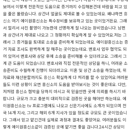
보여서 이렇게 전문적인 도움으로 증거까지 수집해본건데 바람을 피고 있
을 줄은 몰랐습니다. 상간녀 얼굴도 제대로 볼 수 있었는데요. 왜냐하면
흥
신소
여기 에이원흥신소는 특수장비를 보유하고 있는 곳이었거든요. 그래
서 멀리서 사진 촬영이 가능한데 선명하게 잘 나오는 장비였습니다. 남편
과 상간녀가 제대로 나오고 그 정황까지 확실하게 알 수 있었어요. ​저는 그
래서 그 증거들을 토대로 소송을 준비하게 되었는데요. 에이원흥신소는 증
거 자료 조사도 완벽하게 잘 해주는 곳이었는데요. 변호사 업무 협약도 되
어 있어서 변호사와 상담 후에 소송을 준비해볼 수 있더라고요. 그래서 그
게 큰 도움이 되었습니다. 변호사와 직접 전문적인 상담을 하니, 어려운 소
송준비도 수월하게 진행이 되더라고요. 이혼 및 상간 소송을 하였는데, 위
자료와 재산분할까지도
흥신소
확실하게 다 처리를 할 수 있었어요. ​여러분
들도 이런 상황이 오면 흥신소의 도움을 받아보시는 것이 좋은데요. 다만,
저처럼 흥신소 협박을 당하지 마시고 꼭 믿을만한 곳에 의뢰를 하시기 바
랍니다. 규모가 크고 충분히 대외적으로 검증된 곳을 해야만 하는데요. 에
이원흥신소는 tv 프로그램에도 나오고 신문기사에도 소개가 되었으며 전
국 14개 지사, 그리고 해외 6개 지사가 있을 정도로 규모도 큰 곳이었습니
다. 그래서 믿고 맡긴건데 실제로 과정과 결과도 좋았어요. 여러분들도 이
렇게 에이원흥신소같이 검증된 곳에 맡기면 좋을 겁니다. ​24시간 상담이