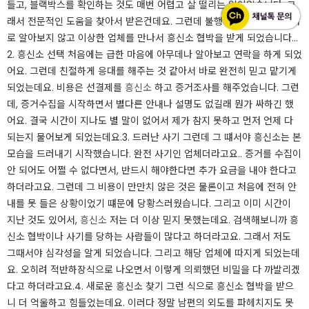
들고, 블랙박스를 확인하는 것도 매번 어렵고 살 떨리는 일이었습니다. 그
래서 전문적인 도움을 찾아서 받은건데요. 그런데 불행하게도 처음에 제대
로 알아보지 않고 이상한 업체를 만나서 흥신소 협박을 받게 되었습니다... ​
2. 흥신소 선택 처음에는 급한 마음에 아무데나 알아보고 연락을 하게 되었
어요. 그런데 친절하게 응대를 해주는 것 같아서 바로 완전히 믿고 맡기게
되었는데요. 비용은 선결제를
흥신소
하고 증거조사를 해주었습니다. 그런
데, 증거수집을 시작하면서 별다른 안내나 설명도 없길래 뭔가 싸하긴 했
어요. 결국 시간이 지나도 별 말이 없어서 제가 참지 못하고 먼저 언제 다
되는지 물어보게 되었는데요. ​3. 드러난 사기 그런데 그 떄서야 흥신소는 본
모습을 드러내기 시작했습니다. 완전 사기인 업체더라고요.. 증거를 수집이
안 되어도 어쩔 수 없다면서, 반드시 해야한다면 추가 요금을 내야 한다고
하더라고요. 그런데 그 비용이 만만치 않은 것은 물론이고 처음에 전혀 안
내를 못 들은 상황이었기 떄문에 당황스러웠습니다. 그리고 이미 시간이
지난 것도 있어서,
흥신소
저는 더 이상 믿지 못했는데요. 검색해보니까 흥
신소 협박이나 사기를 당하는 사람들이 많다고 하더라고요. 그래서 저도
그때서야 심각성을 알게 되었습니다. 그리고 해당 업체에 따지게 되었는데
요. 오히려 적반하장식으로 나오면서 이렇게 의뢰했던 비밀을 다 까발리겠
다고 하더라고요. ​4. 새로운 흥신소 찾기 그런 식으로 흥신소 협박을 받으
니 더 억울하고 힘들었는데요. 이러다 정말 남편의 외도를 파헤치지도 못