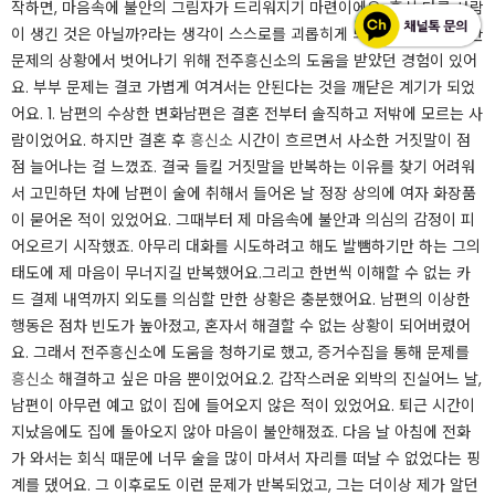
작하면, 마음속에 불안의 그림자가 드리워지기 마련이에요. 혹시 다른 사람
이 생긴 것은 아닐까?라는 생각이 스스로를 괴롭히게 되죠. 저 또한 이러한
문제의 상황에서 벗어나기 위해 전주흥신소의 도움을 받았던 경험이 있어
요. 부부 문제는 결코 가볍게 여겨서는 안된다는 것을 깨닫은 계기가 되었
어요.​ 1. 남편의 수상한 변화남편은 결혼 전부터 솔직하고 저밖에 모르는 사
람이었어요. 하지만 결혼 후
흥신소
시간이 흐르면서 사소한 거짓말이 점
점 늘어나는 걸 느꼈죠. 결국 들킬 거짓말을 반복하는 이유를 찾기 어려워
서 고민하던 차에 남편이 술에 취해서 들어온 날 정장 상의에 여자 화장품
이 묻어온 적이 있었어요. 그때부터 제 마음속에 불안과 의심의 감정이 피
어오르기 시작했죠. 아무리 대화를 시도하려고 해도 발뺌하기만 하는 그의
태도에 제 마음이 무너지길 반복했어요.​그리고 한번씩 이해할 수 없는 카
드 결제 내역까지 외도를 의심할 만한 상황은 충분했어요. 남편의 이상한
행동은 점차 빈도가 높아졌고, 혼자서 해결할 수 없는 상황이 되어버렸어
요. 그래서 전주흥신소에 도움을 청하기로 했고, 증거수집을 통해 문제를
흥신소
해결하고 싶은 마음 뿐이었어요.​2. 갑작스러운 외박의 진실어느 날,
남편이 아무런 예고 없이 집에 들어오지 않은 적이 있었어요. 퇴근 시간이
지났음에도 집에 돌아오지 않아 마음이 불안해졌죠. 다음 날 아침에 전화
가 와서는 회식 때문에 너무 술을 많이 마셔서 자리를 떠날 수 없었다는 핑
계를 댔어요. 그 이후로도 이런 문제가 반복되었고, 그는 더이상 제가 알던