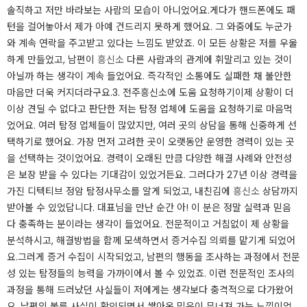
솔직하고 저만 바라보는 사람의 모습이 아니었어요.​게다가 핸드폰에도 패
턴을 걸어놓아서 제가 아예 건드리지 못하게 했어요. 그 와중에도 누군가
와 계속 연락을 주고받고 있다는 느낌도 받았죠. 이 모든 상황은 저를 우울
하게 만들었고, 남편이
흥신소
다른 사람과의 관계에 휘말리고 있는 것이
아닐까 하는 생각이 계속 들었어요. 즉각적인 소통에도 실패한 채 불안한
마음만 더욱 커지더라구요.​3. 전주흥신소에 도움 요청하기​이제 상황이 더
이상 견딜 수 없다고 판단한 저는 탐정 업체에 도움을 요청하기로 마음먹
었어요. 여러 탐정 업체들이 많았지만, 여러 곳의 상담을 통해 신중하게 선
택하기로 했어요. 가장 먼저 고려한 곳이 오랫동안 운영한 경력이 있는 곳
을 선택하는 것이었어요. 경력이 오래된 만큼 다양한 해결 사례와 안전성
은 보장 받을 수 있다는 기대감이 있었거든요. ​그러다가 27년 이상 경력을
가진 디텍티브 정암 탐정사무소를 알게 되었고, 내친김에
흥신소
상담까지
받아볼 수 있었답니다. 대표님을 만난 순간 아! 이 분은 정말 실력과 믿음
다 충족하는 분이라는 생각이 들었어요. 전문적이고 거침없이 제 상황을
분석하시고, 해결방법을 함께 모색하면서 증거수집 의뢰를 맡기게 되었어
요.​그러게 증거 수집이 시작되었고, 남편의 행동을 조사하는 과정에서 전문
성 있는 탐정들의 능력을 가까이에서 볼 수 있었죠. 이런 전문적인 조사의
과정을 통해 드러났던 사실들이 저에게는 생각보다 충격적으로 다가왔어
요. 남편의 불륜 사실이 확인되면서 쌓아온 믿음이 무너져 가는 느낌이었