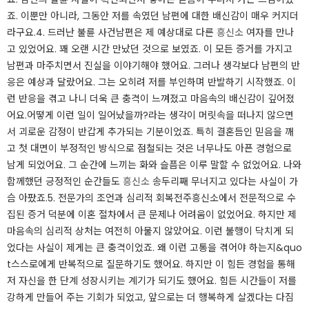
죠. 이뿐만 아니라, 그동안 저를 속였던 남편에 대한 배신감이 매우 커지더
라구요.​4. 드러난 불륜 사건남편은 제 예상대로 다른
흥신소
여자를 만나
고 있었어요. 꽤 오랜 시간 만났던 것으로 보였죠. 이 모든 증거를 가지고
남편과 마주치면서 진실을 이야기해야 했어요. 그러나 생각보다 남편의 반
응은 예상과 달랐어요. 그는 오히려 저를 부인하며 반발하기 시작했죠. 이
런 반응을 겪고 나니 더욱 큰 충격이 느껴졌고 마음속의 배신감이 깊어졌
어요.​어떻게 이런 일이 일어났을까?라는 생각이 머릿속을 떠나지 않으면
서 괴로운 감정이 반갑게 추가되는 기분이었죠. 특히 결혼듬인 믿음을 깨
고 첫 대면이 부정적인 방식으로 점철되는 것은 너무나도 아픈 경험으로
남게 되었어요. 그 순간에 느끼는 화와 슬픔은 이루 말할 수 없었어요. 나와
함께했던 긍정적인 순간들도
흥신소
송두리째 무너지고 있다는 사실이 가
슴 아팠죠.​5. 전문가의 조언과 심리적 회복​전주흥신소에서 전문적으로 수
집된 증거 덕분에 이혼 절차에서 큰 문제나 어려움이 없었어요. 하지만 제
마음속의 심리적 상처는 여전히 아물지 않았어요. 이런 불행이 닥치게 되
었다는 사실이 제게는 큰 충격이었죠. 왜 이런 고통을 겪어야 하는지&quo
t스스로에게 반복적으로 질문하기도 했어요. ​하지만 이 힘든 경험을 통해
저 자신을 한 단계 성장시키는 계기가 되기도 했어요. 힘든 시간들이 저를
강하게 만들어 주는 기회가 되었고, 앞으로는 더 행복하게 살겠다는 다짐