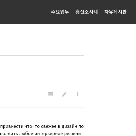
주요업무
흥신소사례
자유게시판
 привнести что-то свежее в дизайн по
дополнить любое интерьерное решени