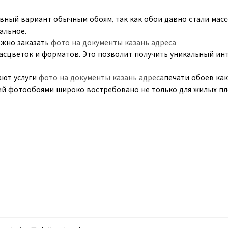
ивный вариант обычным обоям, так как обои давно стали ма
альное.
ожно заказать
фото на документы казань адреса
асцветок и форматов. Это позволит получить уникальный ин
ют услуги
фото на документы казань адреса
печати обоев как
ий фотообоями широко востребовано не только для жилых п