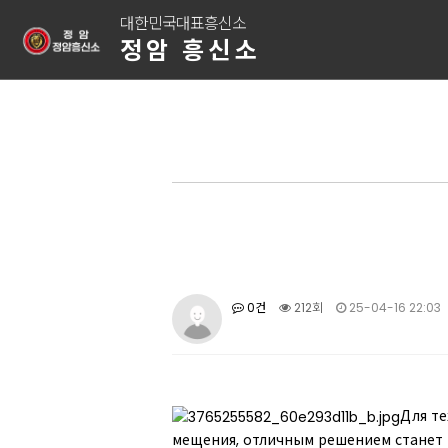
대한민국대표흥신소
정암 흥신소
0건
212회
25-04-16 22:03
Для те
мещения, отличным решением станет 