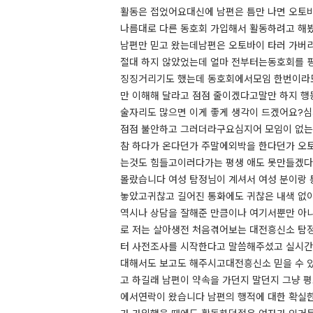
활동은 접었어요대신에 남편은 틈만 나면 오토바이
나름대로 다른 동호회 가입해서 활동하려고 해봤
남편만 믿고 왔는데남편은 오토바이 타러 가버
절대 하지 않았었는데 얼마 전부터는동호회를 
징징거리기도 했는데 동호회에서모임 한번이라도
만 이해해 달라고 점점 줄이겠다고말만 하지 행동
술자리도 많으면 이게 좋게 생각이 드겠어요?심
점점 불안하고 그러더라구요​​​심지어 모임이 없
참 하다가 온다던가 주말에외박을 한다던가 오토
는것도 힘들고이러다가는 평생 애도 못만들겠다 싶
몰랐습니다 여성 탐정님이 계셔서 여성 분이랑
놓았고귀찮고 길어진 통화에도 귀찮은 내색 없이
역시나 상담을 잘해준 만큼이나 여기서뿐만 아니
로 저는 살아생전 처음겪어보는 대전흥신소 탐정
터 사전조사를 시작한다고 말씀해주셨고 실시간
대해서도 보고도 해주시고대전흥신소 믿을 수 
고 하길래 남편이 약속을 가던지 말던지 그냥 평
에서연락이 왔습니다 남편의 행적에 대한 확실한