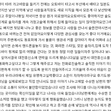
 타러 가고바람을 들키기 전에는 오토바이 타고서 부산에서 배타고 일본도 갔을
지만 낯선 지역에 낯선 사람들과직장도 새로 이직을 해서 모든게 다 낯선탓에
리고 주말이나평일 저녁이면 항상 뭔가 외로웠어요​오토바이도 좋아하지만 술도
핑계로 술자리를 계속 가졌고술에 취해서 집에 들어오는 일이 많아졌어요​안그
 빠지면 뒷담화 나누고 좋은 정보를 안준다고 사람들 만나서 술한잔마시면서
으로 바뀌는건 전혀 없었어요​​​​이렇게 다양한 관심사를 갖는거 좋다 이거에
지어 주변에서도 동호회에 가서 불륜이 생겼네 커플 갈아타기 하네 어쩌네 소
는 날이면 손에서 핸드폰을놓지 않는 것, 화려한 스타일, 잦은 술자리,집에 도
바이 핑계로 멀리 여행을 간다는 것 등등 정말 이런 일들이자주 일어나다 보
어서결국 대전흥신소에 연락을 드리게 됐습니다​​​​​​삶을 살면서 대전흥신소
 통화하고싶다고 하니 그렇게 해주셨고 저는 전화로진솔하고 솔직한 이야기 의
편하게 이야기 할 수 있도록 분위기 만들어주시고 기귀울여 주셔서 마음이 
라 우리나라에서 제일 유명하고실력좋다고 소문이 자자하더라구요 후기도생각이상
님을 실제로뵈었고 직접 만나서도 많은 이야기 나누고제발 수상한 남편의 행
으로 소통이 되어서 불안함이없었습니다 사전 조사때 어디를 다니는지에대해
있는 곳이라는 확신이일을 맡기고 나서는 더욱 들었습니다​남편에게는 수상한 
소처럼 행동을 했고 아무렇지 않게 행동을했습니다 그러니 남편은 눈치도 못챘구요
증거를 잡았다고 확인해 보시라고 하고 증거를 손에 넣었는데 역시나 제가 