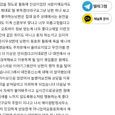
 정도로 활동에 진심이었던 사람이에요​​​​​저도
 제대로 뭘 못하겠더라구요그냥 남편 하나 보고
 좋아하는남편은 절대 음주 상태에서는 운전을
래도 이게 신혼부부 맞냐고 너무 외롭고힘들다고
 오토바이 정보 얻는게 너무 좋다고제발 이런것
요근데 같은 취미도 아니고 혼자 하는거고 심지어
문이무성한데 남편이 동호회 활동에 목을 메니까
착 했음에도 주차장에서 올라오지않고 무언가를 한
니 더 이상은 안되겠다고이대로면 나 대전에서 사
를 검색해보고 이용하게 될 일이 생길줄은 꿈에도
심스러운 이야기그동안의 남편의 행적 등을 털어
갔습니다​그래서 대전흥신소에 대해 더 알아봤는데
으로 많았어서 놀랬어요​​​​​전화 상담들 이후
적을 밝혀달라고 의뢰하게 되었습니다 ​다음날 부
서 자세히 물어봐주시고 실시간으로궁금한 점에
낌새를 느끼지 않도록평소처럼 행동하는게 좋다
​​​​​딱 주말이 지나고 나서 에이원탐정사무소
괜히 민감하게 반응한게 아니었어요​동호회에서 제