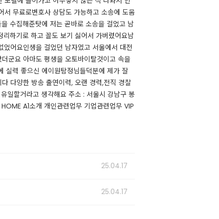
면 모텔에 들어가고 아무렇지 않은 척 나와서 인
맺어서 무료로변호사 상담도 가능하고 소송에 도움
들을 수집해준탓에 저는 곧바로 소송을 걸었고 남
리하기로 하고 꼴도 보기 싫어서 가버렸어요​​​남
 없었어요인생을 걸었던 남자였고 서울에서 대전
랐더군요 아마도 평생을 오토바이탈것이고 속을
력에 실력 좋으신 에이원탐정님들덕분에 제가 잘
 다양한 방송 출연이력, 오랜 경력,전직 경찰
일할거라고 생각해요 ​​주소 : 서울시 강남구 봉
served. HOME A1소개 개인관련업무 기업관련업무 VIP
25.04.17
25.04.17