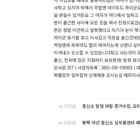
가 가입했을 때에도 활동하던젊은 여자가 있거든
사하고 심지어 밖에서 주말엔 데이트도 하더군요
을 받을수 있거든요 그 여자가 어디에서 일하고
편이 출근한 사이에 모든 짐을 싸서 친정으로갔습
편은 정말 미안하고 잘못했다고 자기가 눈이 
까지큰 용기를 갖고 이사갔고 직장을 옮긴건데
썩일텐데 하루라도 빨리 헤어지는게 낫겠다 싶어서
이겨내고 승소할 수 있었습니다참고 사는것이 모
출신, 전국에 많은 지점까지 보유한1등 탐정 찾
은사로 317 | 사업자등록 : 360-09-01660 | 대
특별업무 업무절차 인재채용 오시는길 해외지사 TV출연영상
이전글
흥신소 탐정 바람 증거수집, 오
다음글
평택 아산 흥신소 심부름센타 배