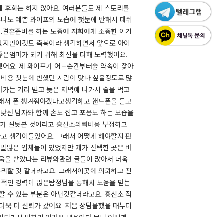
 후회는 하지 않아요. 여러분들도 제 스토리를
무나도 예쁜 와이프의 모습에 첫눈에 반해서 대쉬
.결혼준비를 하는 도중에 저희에게 소중한 아기
 왔지만이것도 축복이라 생각하면서 앞으로 아이
 좋은엄마가 되기 위해 최선을 다해 노력했어요.
했어요. 제 와이프가 어느순간부터술 약속이 잦아
뢰비용
첫눈에 반했던 사람이 맞나 싶을정도로 많
나가는 거라 믿고 늦은 저녁에 나가서 술을 먹고
 그래서 폰 챙겨줘야겠다고생각하고 핸드폰을 들고
서낯선 남자와 함께 손도 잡고 포옹도 하는 모습을
제가 잘못본 것이라고
흥신소의뢰비용
부정하고
라고 생각이들었어요. 그래서 어떻게 해야할지 판
정말많은 업체들이 있었지만 제가 선택한 곳은 바
도움을 받았다는 리뷰와관련 글들이 많아서 더욱
유리할 것 같더라고요. 그래서이곳에 의뢰하고 진
문적인 경력이 많은탐정님을 통해서 도움을 받는
할 수 있는 부분은 아닌것같더라고요. 흥신소 직
더욱 더 신뢰가 갔어요. 처음 상담을했을 때부터