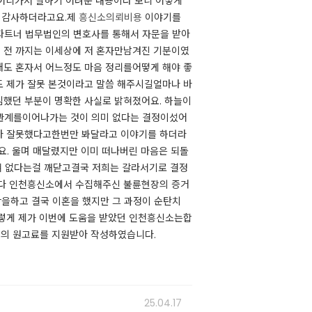
어디가서 말하기 어려운 내용이다 보니 어떻게
무 감사하더라고요.제
흥신소의뢰비용
이야기를
 파트너 법무법인의 변호사를 통해서 자문을 받아
담 전 까지는 이세상에 저 혼자만남겨진 기분이였
그래도 혼자서 어느정도 마음 정리를어떻게 해야 좋
도 제가 잘못 본것이라고 말씀 해주시길얼마나 바
심했던 부분이 명확한 사실로 밝혀졌어요. 하늘이
부부관계를이어나가는 것이 의미 없다는 결정이섰어
 다 잘못했다고한번만 봐달라고 이야기를 하더라
요. 울며 매달렸지만 이미 떠나버린 마음은 되돌
 없다는걸 깨닫고결국 저희는 갈라서기로 결정
엇보다 인천흥신소에서 수집해주신 불륜현장의 증거
각을하고 결국 이혼을 했지만 그 과정이 순탄치
이렇게 제가 이번에 도움을 받았던 인천흥신소는합
정의 원고료를 지원받아 작성하였습니다.​
25.04.17