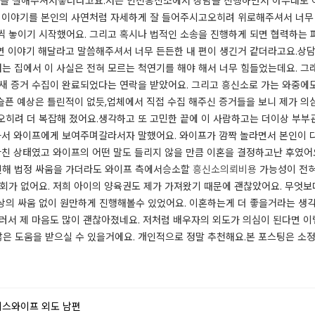
를 잘해주셔서좋더라고요.​​저는 인천흥신소에서 상담을 진행하면서 아무래도 
제 이야기를 본인의 사연처럼 자세하게 잘 들어주시고오히려 위로해주셔서 너
씩 놓이기 시작했어요. 그리고 혹시나 법적인 소송을 진행하게 되면 협력하는
면 이야기 해달라고 말씀해주셔서 너무 든든한 내 편이 생긴거 같더라고요.상
저는 집에서 이 사실은 전혀 모르는 척연기를 해야 해서 너무 힘들었는데요. 
느새 증거 수집이 완료되었다는 연락을 받았어요. 그리고 흥신소로 가는 와중에
슬픈 예상은 틀린적이 없듯,업체에서 직접 수집 해주신 증거들을 보니 제가 의
오히려 더 복잡해 졌어요.​​생각하고 또 고민한 끝에 이 사람하고는 더이상 
 가서 와이프에게 보여주며갈라서자 말했어요. 와이프가 깜짝 놀라면서 본인이
마친 상태였고 와이프의 어떤 말도 들리지 않을 만큼 이혼을 결정하고난 후였어
 인해 법정 싸움을 가더라도 와이프 측에서승소할
흥신소의뢰비용
가능성이 전혀
후회가 없어요. 저희 아이의 양육권도 제가 가져왔기 때문에 괜찮았어요. 무
상의 싸움 없이 원만하게 진행해볼수 있었어요.​ 이혼하는게 더 좋을거라는 생
흘러서 제 마음도 많이 괜찮아졌네요. 저처럼 배우자의 외도가 의심이 된다면 
 도움을 받으실 수 있을거에요. 개인적으로 정말 추천해요.​​​본 포스팅은 소
피스와이프 외도 남편