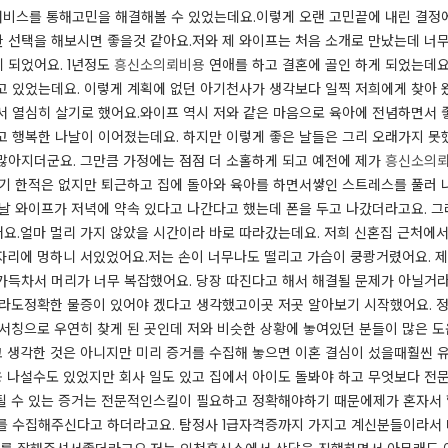
비스를 통해고민을 해결해볼 수 있었는데요.이렇게 오랜 고민끝에 내린 결정에
선택을 해보시면 좋을것 같아요.​​저와 제 와이프는 처음 소개로 만났는데 너
 되었어요. 1년정도
흥신소의뢰비용
연애를 하고 결혼에 골인 하게 되었는데요
고 있었는데요. 이렇게 계획에 없던 아기천사가 생각보다 일찍 저희에게 찾아
 열심히 살기로 했어요.​​와이프 역시 저와 같은 마음으로 육아에 전념하면서
고 행복한 나날이 이어졌는데요. 하지만 이렇게 좋은 날들은 그리 오래가지 못
많아지더군요. 그만큼 가정에는 점점 더 소홀하게 되고 예전에 제가
흥신소의
야기 한적은 없지만 퇴근하고 집에 돌아와 육아를 하면서쌓인 스트레스를 풀러 
느 날 와이프가 저녁에 약속 있다고 나간다고 했는데 폰을 두고 나갔더라고요.
.​​얼마 멀리 가지 않았을 시간이라 바로 따라갔는데요. 저희 신혼집 근처에
자리에 멍하니 서있었어요.저는 손이 너무나도 떨리고 가슴이 쿵쾅거렸어요. 
가득차서 머리가 너무 복잡했어요. 당장 따진다고 해서 해결될 문제가 아닐거
하더라도정확한 물증이 있어야 겠다고 생각했고이곳 저곳 알아보기 시작했어요. 
 서칭으로 우연히 찾게 된 곳인데 저와 비슷한 상황에 놓여있던 분들이 많은 
 생각한 것은 아니지만 미리 증거를 수집해 놓으면 이혼 결심이 섰을때훨씬 
용
나설수도 있었지만 회사 일도 있고 집에서 아이도 돌봐야 하고 무엇보다 전
될 수 있는 증거는 전문적인스킬이 필요하고 정확해야하기 때문에제가 혼자서 
를 수집해주신다고 하더라고요. 탐정사 1급자격증까지 가지고 계신분들이라서 