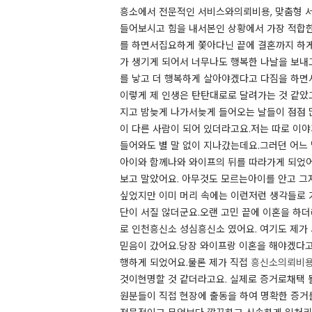
흥소에서 전문적인 서비스와의뢰비용, 맞춤형 서
들어보시고 힘을 내서본인 상황에서 가장 적합한 
를 하면서집요하게 쫓아다닌 끝에 결혼까지 하게
가 생기게 되어서 너무나도 행복한 나날을 보내
를 낳고 더 행복하게 살아야겠다고 다짐을 하면서
이렇게 제 인생은 탄탄대로로 달려가는 것 같았
지고 밤늦게 나가서늦게 들어오는 날들이 점점 
이 다른 사람이 되어 있더라고요.​저는 따로 이
들어와도 별 말 없이 지나갔는데요.​그러던 어
아이와 함께나와 와이프의 뒤를 따라가게 되었어요
보고 말았어요. 아무것도 모르는아이를 안고 그
싶었지만 이미 머리 속에는 이런저런 생각들로 
단이 서질 않더군요.​​오랜 고민 끝에 이혼을 
로 인천흥신소 성심흥신소 였어요. 여기도 제가
믿음이 갔어요.당장 와이프랑 이혼을 해야겠다고
행하게 되었어요.​​물론 제가 직접
흥신소의뢰비
것이현명할 것 같더라고요. 실제로 증거로채택 
원분들이 직접 현장에 출동을 하여 명확한 증거