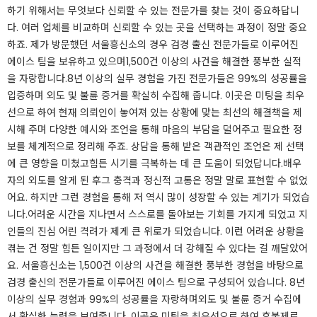
하기 위해서는 무엇보다 신뢰할 수 있는 전문가를 찾는 것이 중요하답니
다. 여러 업체를 비교하며 신뢰할 수 있는 곳을 선택하는 과정이 정말 중요
하죠. ​제가 방문했던 서울흥신소의 경우 검경 출신 전문가들로 이루어진
에이스 팀을 보유하고 있으며1,500건 이상의 사건을 해결한 풍부한 실적
을 자랑합니다.​​​​​8년 이상의 실무 경험을 가진 전문가들은 99%의 성공률을
입증하며 외도 및 불륜 증거를 확실히 수집해 줍니다. 이곳은 미팅을 최우
선으로 하여 현재 의뢰인이 놓여져 있는 상황에 맞는 최선의 해결책을 제
시해 주며 다양한 예시와 조언을 통해 마음의 부담을 덜어주고 필요한 정
보를 체계적으로 정리해 주죠. ​상담을 통해 받은 객관적인 조언은 제 선택
에 큰 영향을 미쳤고힘든 시기를 극복하는 데 큰 도움이 되었답니다.​​​​​​​배우
자의 외도를 알게 된 후그 충격과 정신적 고통은 정말 말로 표현할 수 없었
어요. 하지만 그런 경험을 통해 저 역시 많이 성장할 수 있는 계기가 되었습
니다.​어려운 시간을 지나면서 스스로를 돌아보는 기회를 가지게 되었고 지
인들의 진심 어린 격려가 제게 큰 위로가 되었습니다. 이런 어려운 상황을
겪는 건 정말 힘든 일이지만 그 과정에서 더 강해질 수 있다는 걸 깨달았어
요. ​​​​​​서울흥신소는 1,500건 이상의 사건을 해결한 풍부한 경험을 바탕으로
검경 출신의 전문가들로 이루어진 에이스 팀으로 구성되어 있습니다. ​8년
이상의 실무 경험과 99%의 성공률을 자랑하며외도 및 불륜 증거 수집에
서 확실한 능력을 보여줍니다. 이곳은 미팅을 최우선으로 하여 후불제로