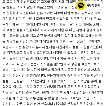
고 그로 인해 정신적으로 큰 고통을 겪게 되죠. 저 또한 그런 고통스럽고 힘
든 상황을 겪으며 갈등과 아픔을 많이 느꼈고 결국 전문적인 도움을 받기
로 결심하게 되었습니다. ​신혼 초에는 서로에 대한 애정이 넘쳐났던 저희
가정도 시간이 지나면서 조금씩 변화가 생겼어요. 처음엔 아내가 업무 스
트레스 때문이라 생각했지만 점차 그녀의 행동이 달라지고 대화도 줄어들
며 걱정은 점점 커졌습니다. ​특히 아내가 외출 후 다른 사람과 즐겁게 통화
하는 모습을 보았을 때그 순간 불신과 실망이 절정에 달했죠. 그때부터 저
는 사랑하는 사람을 의심하게 되었고그에 대한 의문이 점점 더 깊어져만
갔습니다.​​​​​​​​이런 상황에서 혼자서 문제를 해결하려니 점점 더 힘들어졌습니
다. 감정적으로 압박을 받으며혼자서 해결할 수 없겠다는 생각이 들었고
결국 도움을 받기로 결심했습니다. ​그래서 저는 결국 서울흥신소를 찾게
되었어요. ​각 분야의 전문가의 도움을 받으면서 제 상황을 객관적으로 바
라볼 수 있는 계기와 시간이 되었고 필요한 정보들을 정리하면서 마음을
조금씩 진정시킬 수 있었습니다. ​전문가와 함께 증거를 수집하는 과정에서
점점 더 긴장감이 고조되었지만 그 과정 속에서도 마음의 위안을 많이 얻
었어요. ​​​​​​아내의 수상한 행동을 지켜보며 증거를 모은 것은 감정적으로 참
힘든 일이었지만 결국 다른 사람과 부적절한 관계가 있었다는 사실을 알게
되었을 때의 충격은 이루 말할 수 없을 정도였죠. ​그로 인해 시간이 지나도
여전히 그 아픈 기억이 남아 있습니다.​​​​​​​​배우자의 부정행위를 알아내고 확인