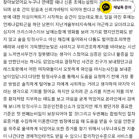
찾아보았어요.​누구나 연애할 때나 신혼 초에는설렘이 가득한 열정적인 사
되며 상호 간의 믿음과 신뢰가바탕이 되어야 한다고 생각해요.하지만 상대
방에 대한 의심이싹트기 시작하는 순간이 있는데요.​평소 일을 마친 후에는
언제나칼퇴근을 하던 남편이 지난겨울부터지속해서 야근하고 오더라고요.
심지어 크리스마스이브 날에는함께 영화를 보러 가기로 했지만전화도 받
지 않고 술을
탐정사무소
마신 채집에 들어와서 다툼도 벌어졌죠.​따뜻한
배려와 사랑이 가득했던눈빛은 사라지고 무미건조하게저를 바라보는 시선
을 느끼면서무언가 잘못됐다는 생각이 스쳤어요.심증은 있으나 물증을 잡
을 만한단서는 하나도 없었는데요.결정적인 사건은 친구가 보내줬던고급
레스토랑에서 어떤 여자와둘이서 오붓하게 와인을 마시는사진을 보내준
날이었답니다.​​다양한 탐정사무소를 통해서 도움을 요청하기 전에 가장 좋
은 방법은 솔직하게 털어놓고 저에게 사죄하는 거라고 생각하여 마지막 이
라는 생각으로 기회를 줬어요. 하지만 오히려 큰 소리를 치면서 저를 의부
증 환자처럼 치부하는 태도를 보고 마음을 굳게 먹었어요.온라인에서 검색
해 보니까
탐정사무소
많은인천흥신소가 있었지만 제가 봤던가장 중요한
기준은 첫 번째는비밀이 보장되어야 할 것!그리고 두번째는 합법적인 절차
로증거를 수집하여 이혼한다면 법정에섰을 때 도움을 받을 수 있을 만한곳
을 위주로 물색하게 되었어요.또한 증거를 찾기 위해서 너무나과도한 지출
이 나간다면 경제적인타격도 받을 수 있으니 합리적인수준으로 서비스를