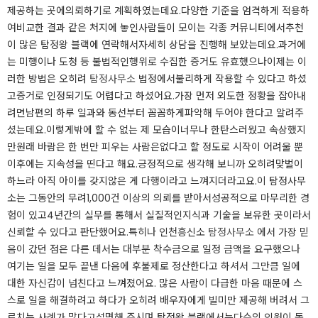
제공하는 곳에의뢰하기로 계획하였는데요.다양한 기준을 엄격하게 적용하
여비교한 결과 같은 처지에 놓인사람들이 모이는 각종 커뮤니티에서추천
이 많은 탐정왕 블랙에 연락해서자세히 상담을 진행해 보았는데요.과거에
는 미행이나 도청 등 불법적인행위로 수집한 증거도 유효했으나이제는 이
러한 방법은 오히려
탐정사무소
법정에서불리하게 작용할 수 있다고 하셨
고증거로 인정되기도 어렵다고 하셨어요.가장 먼저 외도한 정황을 잡아내
려면남편의 하루 일과와 동선부터 꼼꼼하게파악해 두어야 한다고 알려주
셨는데요.이렇게밖에 할 수 없는 제 모습이너무나 한탄스러웠고 속상했지
만원래 바람은 한 번만 피우는 사람은없다고 할 정도로 시작이 어려울 뿐
이후에는 지속성을 띤다고 해요.긍정적으로 생각해 보니까 오히려맞벌이
하느라 아직 아이를 갖지않은 게 다행이라고 느껴지더라고요.이 탐정사무
소는 그동안의 무려1,000건 이상의 의뢰를 받아서성공적으로 마무리한 경
험이 있고4년간의 실무를 통해서 실질적인지식과 기술을 보유한 곳이라서
신뢰할 수 있다고 판단했어요.특히나 인천흥신소
탐정사무소
에서 가장 믿
음이 갔던 점은 다른 데서는 대부분 착수금으로 일정 금액을 요구했으나
여기는 일을 모두 끝낸 다음에 후불제로 정산한다고 하셔서 그만큼 일에
대한 자신감이 넘친다고 느껴졌어요. 많은 사람이 다급한 마음 때문에 스
스로 일을 해결하려고 하다가 오히려 배우자에게 빌미만 제공해 버려서 그
르치는 사례가 많다고설명해 주시며 탐정왕 블랙에서는다수의 인원이 동