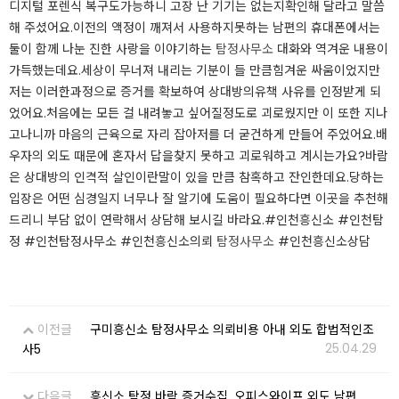
디지털 포렌식 복구도가능하니 고장 난 기기는 없는지확인해 달라고 말씀
해 주셨어요.이전의 액정이 깨져서 사용하지못하는 남편의 휴대폰에서는
둘이 함께 나눈 진한 사랑을 이야기하는
탐정사무소
대화와 역겨운 내용이
가득했는데요.세상이 무너져 내리는 기분이 들 만큼힘겨운 싸움이었지만
저는 이러한과정으로 증거를 확보하여 상대방의유책 사유를 인정받게 되
었어요.처음에는 모든 걸 내려놓고 싶어질정도로 괴로웠지만 이 또한 지나
고나니까 마음의 근육으로 자리 잡아저를 더 굳건하게 만들어 주었어요.​배
우자의 외도 때문에 혼자서 답을찾지 못하고 괴로워하고 계시는가요?바람
은 상대방의 인격적 살인이란말이 있을 만큼 참혹하고 잔인한데요.당하는
입장은 어떤 심경일지 너무나 잘 알기에 도움이 필요하다면 이곳을 추천해
드리니 부담 없이 연락해서 상담해 보시길 바라요.​#인천흥신소 #인천탐
정 #인천탐정사무소 #인천흥신소의뢰
탐정사무소
#인천흥신소상담​
이전글
구미흥신소 탐정사무소 의뢰비용 아내 외도 합법적인조
25.04.29
사5
다음글
흥신소 탐정 바람 증거수집, 오피스와이프 외도 남편