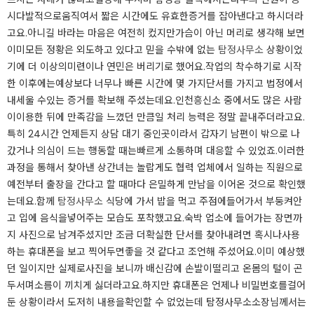
시다발적으로움직여서 짧은 시간에도 유효한증거를 잡아낸다고 하시더라
고요.아니길 바라는 마음은 여전히 컸지만가슴이 아닌 머리로 생각해 보면
이미모든 정황은 외도하고 있다고 믿을 수밖에 없는
탐정사무소
상황이었
기에 더 이상의미련이나 연민은 버리기로 했어요.작업의 착수하기로 시작
한 이후에는예상보다 너무나 빠른 시간에 몇 가지단서를 가지고 법정에서
내세울 수있는 증거를 확보해 주셨는데요.인천흥신소 중에서도 많은 사람
이이용한 뒤에 만족감을 느꼈던 만큼일 처리 능력은 정말 끝내주더라고요.
특히 24시간 언제든지 상담 대기 중인곳이라서 갑자기 남편이 밖으로 나
갔거나 의심이 드는 행동할 때는빠르게 소통하며 대응할 수 있었죠.이러한
과정을 통해서 찾아낸 상간녀는 놀랍게도 협력 업체에서 일하는 직원으로
예전부터 출장을 간다고 할 때마다 은밀하게 만남을 이어온 것으로 확인했
는데요.함께
탐정사무소
식당에 가서 밥을 먹고 주점에들어가서 부둥켜안
고 입에 음식을넣어주는 모습도 포착했고요.숙박 업소에 들어가는 장면까
지 사진으로 남겨주셨지만 조금 더확실한 단서를 찾아내려면 혹시나사용
하는 휴대폰을 보고 찍어두면좋을 것 같다고 조언해 주셨어요.이미 예상했
던 일이지만 실제로사진을 보니까 배신감에 손발이떨리고 온몸의 털이 곤
두서며소름이 끼치게 싫더라고요.하지만 휴대폰은 언제나 비밀번호를걸어
둔 상황이라서 도저히 내용을확인할 수 없었는데 탐정사무소소장님께서는