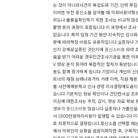
는 것이 아니라사건의 복잡도와 기간, 인력 투
이러한 부천 흥신소를 알아볼 때 의뢰비용의형성 
외도나 불륜을확인하기 위한 조사는 비교적 많은
촬영 등의 과정이 포함됩니다.​​이 과정에서 조
없습니다. ​​특히 일정 기간 동안 지속적인 감
량에 따라책정 비용도 유동적입니다.​​실종자나
인지 강제로실종된 것인지에
흥신소비용
따라 조
움을 받기 어려운 경우민간조사기관을 통한 의뢰가
V 영상 분석 등여러 복합적인 절차가 동반됩니
용도 함께 증가하게 됩니다.​​기업이나 개인의 
트너의 재정 상태나과거의 거래 이력, 직원 채
를 사전에예방하고 인사·경영 의사결정에도움이
습니다.​​기본적인 정보 확인이나 간단한사실 조회
의심에 대한조사는 추적, 감시, 영상 자료 확
경우가
흥신소비용
많습니다.​​실종자나 가출인
서 1,500만원까지비용이 발생할 수 있습니다.
후 최종적으로 결정됩니다.​​흥신소를 선택할 
에서 의뢰인의 상황을 꼼꼼히파악한 후, 구체적