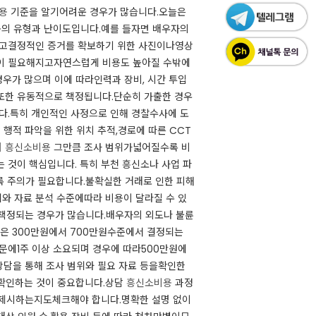
용
기준을 알기어려운 경우가 많습니다.​​오늘은
용의 유형과 난이도입니다.​예를 들자면 배우자의
적하고결정적인 증거를 확보하기 위한 사진이나영상
이 필요해지고자연스럽게 비용도 높아질 수밖에
경우가 많으며 이에 따라인력과 장비, 시간 투입
또한 유동적으로 책정됩니다.​단순히 가출한 경우
.​​특히 개인적인 사정으로 인해 경찰수사에 도
행적 파악을 위한 위치 추적,경로에 따른 CCT
며
흥신소비용
그만큼 조사 범위가넓어질수록 비
것이 핵심입니다. ​​특히 부천 흥신소나 사업 파
 주의가 필요합니다.​불확실한 거래로 인한 피해
와 자료 분석 수준에따라 비용이 달라질 수 있
책정되는 경우가 많습니다.​​배우자의 외도나 불륜
용은 300만원에서 700만원수준에서 결정되는
문에1주 이상 소요되며 경우에 따라500만원에
전상담을 통해 조사 범위와 필요 자료 등을확인한
인하는 것이 중요합니다.​​상담
흥신소비용
과정
 제시하는지도체크해야 합니다.​명확한 설명 없이