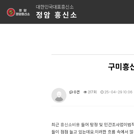
대한민국대표흥신소
정암 흥신소
구미흥신
0건
217회
25-04-29 10:06
​최근
흥신소비용
들어 탐정 및 민간조사업이법적
들이 점점 늘고 있는데요.​​이러한 흐름 속에서