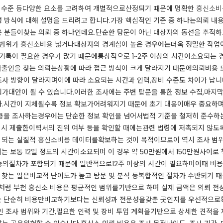
입 수준 등다양한 요소를 고려하여 개별적으로산정되기 때문에 명확한
흥신소비
방식에 대해 설명을 드리려고 합니다.​​가장 핵심적인 기준 중 하나는의뢰 내
 분들이찾는 의뢰 중 하나인데요.​​단순한 탐문이 아닌 대상자의 동선을 추
사 범위가
흥신소비용
넓거나대상자의 경계심이 높은 경우에는더욱 정밀한 작업
시와기록이 필요한 경우가 많기 때문에통상적으로 1~2주 이상의 시간이소요되는 
 가출인을 찾는 의뢰는상황에 따라 접근 방식이 크게 달라지기 때문에의뢰비용 
사 방향이 달라지며이에 따라 소요되는 시간과 인력,장비 수준도 차이가 납니다
대안이 될 수 있습니다.​이러한 조사에는 주변 탐문을 통한 정보 수집,마지막 
다.​​시간이 지체될수록 정보 확보가어려워지기 때문에 초기 대응이매우 중요하
신용을 조사하는경우에는 단순한 정보 확인을 넘어서법적 기준을 철저히 준수하는 
용 시 제출한이력서의 진위 여부 등을 확인할 때에는관련 법령에 저촉되지 않도록
 되는 실질적
흥신소비용
데이터를확보하는 것이 목적이므로이 역시 조사 범위
는 보통 12일 정도의 시간이소요되며 이 경우 약 50만원에서 150만원사이로 
보 등의절차가 포함되기 때문에 일반적으로12주 이상의 시간이 필요하며이때 비
을 찾는 일은비교적 난이도가 높고 탐문 및 분석 등복합적인 절차가 수반되기 때
​​이처럼 부천 흥신소 비용은 평균적인 범위를기반으로 하며 실제 금액은 의뢰 
때는 단순히 비용만비교하기보다는 신뢰성과 전문성을갖춘 곳인지를 우선적으로확
인 조사 범위와 기간,필요한 인력 및 장비 투입 계획을기반으로 상세한 견적을