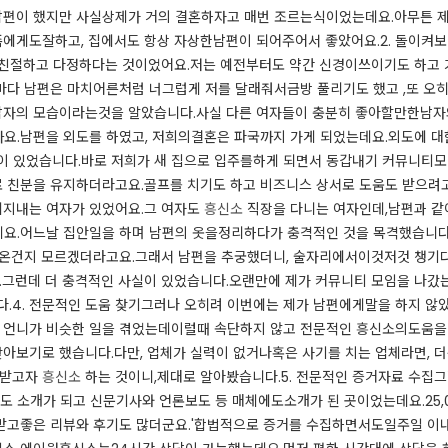
편이 했지만 사실상제가 거의 결혼하자고 매번 조르는식이었는데요.​아무튼 제
족에게도잘하고, 집에서도 항상 자상한남편이 되어주어서 좋았어요.​2. 돌이켜보
말 친절하고 다정하다는 것이었어요.​저는 예전부터도 약간 신경이쓰이기도 하고
마다 남편은 마치어른처럼 너그럽게 저를 달래줘서금방 풀리기도 했고 ,또 오히
 남자의 모습이라는것을 알았습니다.​사실 다른 여자들이 충분히 좋아할만한남
.​남편을 외도를 하였고, 저희의결혼은 파국까지 가게 되었는데요.​외도에 대한 
 있었습니다.​바로 저희가 새 집으로 입주를하게 되면서 동갑내기 커뮤니티모임
 친분을 유지하더라고요.​골프를 치기도 하고 비즈니스 상서로 도움도 받으려고
게지내는 여자가 있었어요.​그 여자도
흥신소
직장을 다니는 여자인데,남편과 같이
요.​어느날 집안일을 하며 남편의 옷을정리하다가 충격적인 것을 목격했습니다.
나온건지 모르겠더라고요.​그래서 남편을 추궁했더니, 술자리에서이것저것 챙기
​그런데 더 충격적인 사실이 있었습니다.​오랜만에 제가 커뮤니티 모임을 나
니다.​4. 전문적인 도움 찾기​그러나 오히려 이번에는 제가 남편에게말을 하지 
의 언니가 비슷한 일을 겪었는데이럴때 속단하지 않고 전문적인 흥신소의도움을
찾아보기로 했습니다.​다만, 업체가 실력이 없거나혹은 사기를 치는 업체라면, 
 받고자
흥신소
하는 것이니,제대로 알아봤습니다.​5. 전문적인 증거자료 수
도 소개가 되고 신문기사와 언론보도 등 매체에도소개가 된 곳이었는데요.​25
 받고좋은 리뷰와 후기도 많더군요.'​합법적으로 증거를 수집하면서도일주일 이