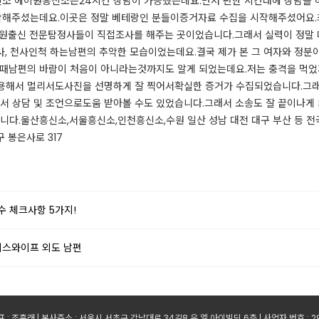
신소 에이원흥신소는24시간 상담이 가능했는데요.​먼저 편한 시간대에 상담을
해주셨는데요.​이곳은 정말 베테랑인 분들이증거자료 수집을 시작해주셨어요.​최소
원출신 전문탐정사들이 직접조사를 해주는 곳이었습니다.​그래서 실력이 정말 대단
사, 천사인척 하는남편의 추악한 모습이었는데요.​결국 제가 본 그 여자와 정분이
때남편의 바람이 처음이 아니라는것까지도 알게 되었는데요.​저는 충격을 먹었
해서 멀리서도사진을 선명하게 잘 찍어서확실한 증거가 수집되었습니다.​그래서
 상담 및 조언으로도움 받아볼 수도 있었습니다.​그래서 소송도 잘 끝이나게
.​​울산흥신소,서울흥신소,인천흥신소,수원 일산 성남 대전 대구 부산 등 전국
 봉은사로 317​
 체크사항 5가지!
피스와이프 외도 남편
 : 조훈래 | 본사주소 : 서울시 서초구 강남대로 34길8 유.엘.아이빌딩 6층 | 사업자 번호 : 299-