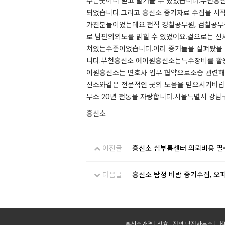
주는곳이니 믿고 맡겨볼 수 있었습니다.​부천흥
되었습니다.​그리고
흥신소
증거자료 수집을 시작
가진분들이었는데요.​전직 경찰공무원, 검찰공무
로 남편의외도를 밝힐 수 있었어요.​겉으로는 신
쳐있는수준이었습니다.​여러 증거들을 살펴봤을 
니다.​부천흥신소 에이원흥신소는특수장비를 활용
이원흥신소는 변호사 업무 협약으로소송 관련해서
신소와같은 전문적인 곳의 도움을 받으시기바랍니다
무소 20년 전통을 자랑합니다.​​서울특별시 강남구
흥신소
이전글
흥신소 심부름센터 의뢰비용 필수
다음글
흥신소 탐정 바람 증거수집, 오
흥신소가격 | 상호 : 정암 탐정사무소 | 대표