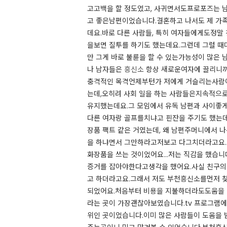
고고백을 할 정도였고, 사귀면서도프로포즈는 남
고 좋은남편이었습니다.​결혼하고 나서도 제 가
데요.​바로 다른 사람들, 특히 여자들에게도정
을보면 질투를 하기도 했는데요.​그런데 그럴 때
만 그게 바로 불륜을 할 수 있는가능성이 많은
나 남자들은
흥신소
항상 새로운여자에 끌리니까요
충격적인 목격​언제부턴가 저에게 거슬리는사람이
는데,오히려 사회 일을 하는 사람들은지속적으로
유지했는데요.​그 모임에서 유독 남편과 사이좋
다른 여자랑 골프를치냐고 핀잔을 주기도 했는데
장품 팩트 같은 거였는데, 왜 남편주머니에서 
을 하냐면서 그만하라고저보고 다그치더라고요..
화장품을 쓰는 것이었어요...​저는 직감을 했습
증거를 잡아야한다고생각을 했어요.​사실 친구
고 하더라고요.​그래서 저도 부천흥신소를먼저 
되었어요.​처음부터 비용을 지불하더라도도움을
라는 곳이 가장괜찮아보였습니다.​tv 프로그램에
위인 곳이었습니다.​이미 많은 사람들이 도움을