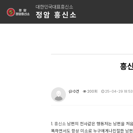
대한민국대표흥신소
정암 흥신소
흥신
0건
200회
25-04-29 18:53
1.
흥신소
남편의 천사같은 행동​저는 남편을 처
똑하면서도 항상 미소로 누구에게나친절한 남편이