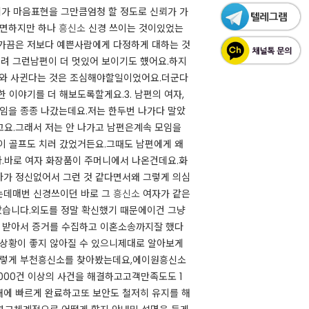
가 마음표현을 그만큼엄청 할 정도로 신뢰가 가
면​하지만 하나
흥신소
신경 쓰이는 것이있었는
 가끔은 저보다 예쁜사람에게 다정하게 대하는 것
려 그런남편이 더 멋있어 보이기도 헀어요.​하지
자와 사귄다는 것은 조심해야할일이었어요.​더군다
이야기를 더 해보도록할게요.​3. 남편의 여자,
을 종종 나갔는데요.​저는 한두번 나가다 말았
요.​그래서 저는 안 나가고 남편은계속 모임을
 골프도 치러 갔었거든요.​그때도 남편에게 왜
​바로 여자 화장품이 주머니에서 나온건데요.​화
다가 정신없어서 그런 것 같다면서왜 그렇게 의심
갔는데매번 신경쓰이던 바로 그
흥신소
여자가 같은
않았습니다.​외도를 정말 확신했기 때문에이건 그냥
 받아서 증거를 수집하고 이혼소송까지잘 했다
더상황이 좋지 않아질 수 있으니제대로 알아보게
집​그렇게 부천흥신소를 찾아봤는데요,에이원흥신소
,000건 이상의 사건을 해결하고고객만족도도 1
내에 빠르게 완료하고또 보안도 철저히 유지를 해