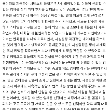
용이라도 제공하는 서비스의 품질은 천차만별이었어요. 더욱이 신뢰할 수
있는 업체를 찾기 위해 후기를 살펴보는 것이 중요했습니다.​남편의 행동
변화를 관찰하면서 확신이 점점 강해졌어요. 원래 외모에 크게 신경 쓰지
않던 사람이 갑자기 옷차림에 변화를 주기 시작했고, 새로운 향수를 사용
하며 스타일을 가꾸는 모습이 눈에 띄었어요. 평소보다 휴대폰을 더 자주
확인하거나, 대화할 때 불편해하는 모습도 의심을 더 키우는 요인이었어요.
이러한 변화들을 하나씩 기록하면서,
사설탐정
객관적인 데이터를 확보하
는 것이 필요하다고 생각했어요. 동대문구흥신소 사설탐정을 통해 체계적
인 조사 방법을 적용하면서 보다 냉정하게 상황을 판단할 수 있었어요. 또
한 감정적으로 휩쓸리지 않고 현실을 받아들이기 위한 준비 과정도 함께
진행되었습니다.​동대문구흥신소 사설탐정을 선택할 때 신뢰할 수 있는 업
체인지 꼼꼼히 따져보는 것이 가장 중요했어요. 업체별 상담을 진행하면서
후속 관리가 철저한 곳과 그렇지 않은 곳의 차이를 확연히 느낄 수 있었어
요. 몇몇 업체들은 단순히 조사만 진행하고 끝내는 반면,
사설탐정
어떤 곳
은 조사 이후에도 지속적인 상담과 법적 대응 방법을 안내해 주었어요. 후
자의 경우 신뢰도가 높아 안심할 수 있었어요. 저처럼 의심을 해결하고 싶
은 분이라면, 신뢰할 수 있는 업체를 선정하는 과정에서 후기를 꼼꼼히 살
펴보는 것도 도움이 될 거예요. 믿을 수 있는 곳을 선택하면 향후 법적 대응
을 고려할 때도 더 안정적으로 준비할 수 있었습니다.​배우자의 외도를 확