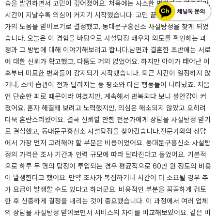
습을 발견하면서 고민이 깊어졌어요. 처음에는 사소한 변화라고 여겼지만,
시간이 지날수록 의심이 커지기 시작했습니다. 고민 끝에 믿을 만한 전문
가의 도움을 받아보기로 결정했고, 동대문구흥신소 사설탐정을 찾게 되었
습니다. 오늘은 이 경험을 바탕으로
사설탐정
배우자 외도를 확인하는 과
정과 그 방법에 대해 이야기해보려고 합니다.​남편과 결혼한 초반에는 서로
에 대한 신뢰가 확고했고, 다툼도 거의 없었어요. 하지만 아이가 태어난 이
후부터 미묘한 변화들이 감지되기 시작했습니다. 퇴근 시간이 일정하지 않
거나, 소비 습관이 전과 달라지는 등 평소와 다른 행동들이 나타났죠. 처음
엔 단순한 피로 때문이라 여겼지만, 계속해서 반복되다 보니 불안감이 커
졌어요. 혼자 해결해 보려고 노력했지만, 의심은 해소되지 않았고 오히려
더욱 혼란스러웠어요. 결국 신뢰할 만한 전문가에게 상담을
사설탐정
받기
로 결심했고, 동대문구흥신소 사설탐정을 찾아갔습니다.​전문가와의 상담
에서 가장 먼저 고려해야 할 부분은 비용이었어요. 동대문구흥신소 사설탐
정의 가격은 조사 기간과 인력 규모에 따라 달라진다고 들었어요. 기본적
으로 하루 두 명의 탐정이 투입되는 경우 평균적으로 60만 원 정도의 비용
이 발생한다고 했어요. 만약 조사가 복잡하거나 시간이 더 소요될 경우 추
가 요금이 발생할 수도 있다고 하더군요. 비용적인 부분을 꼼꼼하게 검토
한 후 신중하게 결정을 내리는 것이 중요했습니다. 이 과정에서 여러 업체
의 상담을
사설탐정
받아보면서 서비스의 차이를 비교해보았어요. 같은 비