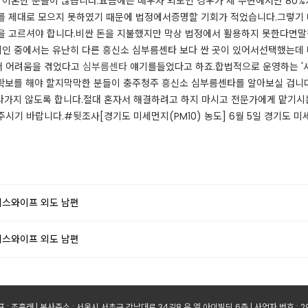
 이혼한 분들이 많습니다.요즘에는 배우자 외도인 경우가 제 주변에서만 80
 제대로 모으지 못하였기 때문에 법정에서증명할 기회가 적었습니다.​그렇기 
을 고르셔야 합니다.비싼 돈을 지불했지만 막상 법정에서 활용하지 못한다면말짱
인 중에서는 유난히 다른 흥신소 심부름센타 보다 싼 곳이 있어서선택했는데 
서 어려움을 겪었다고
심부름센타
얘기를들었다고 하죠.합법적으로 운영하는 '
거 확보를 해야 할지막막한 분들이 충주청주 흥신소 심부름센타를 알아보실 겁
어나가지 않도록 합니다.절대 혼자서 해결하려고 하지 마시고 전문가에게 맡기시는
시기 바랍니다.#뒷조사[경기도 미세먼지(PM10) 농도] 6월 5일 경기도 
피스와이프 외도 남편
피스와이프 외도 남편
 : 조훈래 | 본사주소 : 서울시 서초구 강남대로 34길8 유.엘.아이빌딩 6층 | 사업자 번호 : 299-