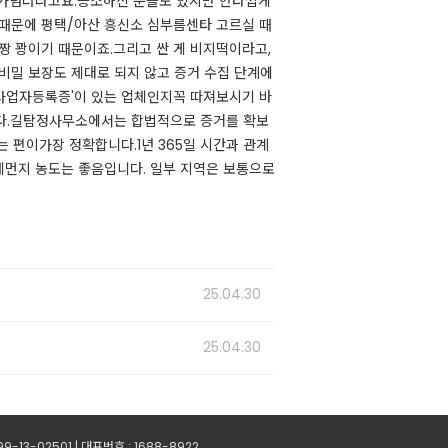
%가넘더라고요.승소하신 분들도 있지만 안타깝게
때문에 평택/아산 흥신소 심부름센타 고르실 때
 꽝이기 때문이죠.​그리고 싼 게 비지떡이라고,
비밀 보장도 제대로 되지 않고 증거 수집 단계에
사업자등록증'이 있는 업체인지꼭 따져보시기 바
니다.길탐정사무소에서는 합법적으로 증거를 확보
 편이가장 정확합니다.1년 365일 시간과 관계
미세먼지 농도는 좋음입니다. 일부 지역은 보통으로
25.04.30
25.04.30
13-02501 | 대표번호 : 1688-8922