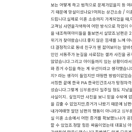
보는 어떻게 하고 법적으로 문제가없을지 등 여
기 때문에 망설이셨나요?저희는 상간소송 / 이혼 
드립니다.실제로 이혼 소송까지 가게되었을 때
고객님 사연을각색하여 어떤 방식으로 작업이 
을 내조하며아이들을 돌보면서 살았죠.남편은 2
위기가 찾아왔습니다.좋지 않은 낌새를 느껴 아
다.결정적으로 동네 친구가 웬 젊어보이는 알바
인인 서동주가 눈길을 사로잡는 셀카 사진을 공개
않았습니다.그리고 아이들까지 있는 상황이라서
와 증거 수집을 하는 게 우선이라고 생각했습니
지? 라는 생각이 들었지만 마땅한 방법이없었습
서칭한 끝에 한국 PIA 한국민간조사가 탐정자
셨습니다.그렇게
심부름센타
일주일 정도 지났을
사실이지.. 싶었지만 사진을 보니 믿을 수밖에 
을 감출 수 없었지만,증거가 나왔기 때문에 남편
내가여태껏 알던 남편의 행동이 아니라고
심부
실 이혼 소송에서 어떤 증거를 확보했느냐가 
할 수 있었죠.정말 힘든 싸움이였는데 대표님