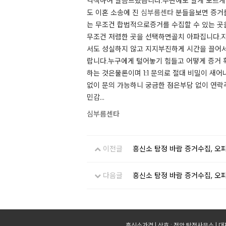
각색하여 말씀드렸습니다.​주변에도 알게 모르게
도 이혼 소송에 진
심부름센타
분들을보면 증거를
는 무조건 합법적으로증거를 수집할 수 있는 곳
무조건 저렴한 곳을 선택하면골치 아파집니다.지
서도 성실하지 않고 지지부진하게 시간을 끌어
랍니다.​​누구에게 털어놓기 힘들고 어떻게 증
하는 것은물론이며 1:1 문의로 절대 비밀이 새
없이 문의 가능하니 궁금한 점은부담 없이 연락주
민감...​
심부름센타
이전글
흥신소 탐정 바람 증거수집, 오
다음글
흥신소 탐정 바람 증거수집, 오
흥신소가격 | 상호 : 정암 탐정사무소 | 대표