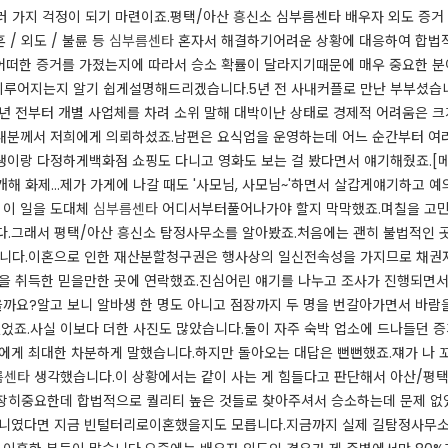
러 가지 걱정이 되기 마련이죠.평택/아산 흥신소 심부름센타 배우자 외도 증거
/ 외도 / 불륜 등
심부름센타
혼자서 해결하기어려운 상황에 대응하여 합법적
,어떠한 증거를 가졌는지에 따라서 승소 확률이 달라지기때문에 매우 중요한 
이루어지는지 알기 쉽게설명해드리겠습니다.5년 전 사내커플로 만난 부부셨습니
년 전부터 개별 사업체를 차려 소위 말해 대박이난 상태로 경제적 어려움은 
내분께서 저희에게 의뢰하셨죠.남편은 요식업을 운영하는데 어느 순간부터 여
생이랑 다정하게백화점 쇼핑도 다니고 영화도 보는 걸 봤다면서 얘기해줬죠.[
해 화제...제가 가게에 나갈 때도 '사모님, 사모님~'하면서 살갑게얘기하고
 이 일을 도대체
심부름센타
어디서부터풀어나가야 할지 막막했죠.​며칠을 고민
다.그래서 평택/아산 흥신소 탐정사무소를 알아봤죠.처음에는 괜히 불법적인 
니다.​이혼으로 인한 재산분할청구권은 행사상의 일신전속성을 가지므로 채권자대
격을 취득한 믿을만한 곳에 연락했죠.​​진심어린 얘기를 나누고 조사가 진행되
까요?알고 보니 알바생 한 명도 아니고 점장까지 두 명을 번갈아가면서 바람
없었죠.​사실 이보다 더한 사진도 많았습니다.둘이 자주 숙박 업소에 드나들던
에게 최대한 차분하게 말했습니다.하지만 돌아오는 대답은 뻔뻔했죠.쟤가 나 꼬셔
름센타
생각했습니다.이 상황에서는 같이 사는 게 힘들다고 판단해서 아산/평
굉장히중요한데 합법적으로 퀄리티 높은 것들로 찾아주셔서 승소하는데 문제 없
 아니였다면 지금 빈털터리로이혼했을지도 모릅니다.​지금까지 실제 길탐정사