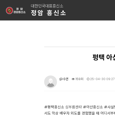
대한민국대표흥신소
정암 흥신소
평택 아
0건
159회
25-04-30 09:27
#평택흥신소
심부름센타
#아산흥신소 #사설탐
서도 막상 배우자 외도를 경험했을 때 어디서부