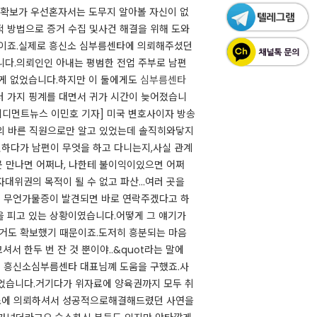
 확보가 우선​혼자서는 도무지 알아볼 자신이 없
 방법으로 증거 수집 및사건 해결을 위해 도와
분이죠.실제로 흥신소 심부름센타에 의뢰해주셨던
다.의뢰인인 아내는 평범한 전업 주부로 남편
크게 없었습니다.하지만 이 둘에게도
심부름센타
러 가지 핑계를 대면서 귀가 시간이 늦어졌습니
메디먼트뉴스 이민호 기자] 미국 변호사이자 방송
 예의 바른 직원으로만 알고 있었는데 솔직히와닿지
하다가 남편이 무엇을 하고 다니는지,사실 관계
곳 만나면 어쩌나, 나한테 불이익이있으면 어쩌
위권의 목적이 될 수 없고 파산...여러 곳을
면서 무언가물증이 발견되면 바로 연락주겠다고 하
을 피고 있는 상황이였습니다.어떻게 그 얘기가
 증거도 확보했기 때문이죠.도저히 흥분되는 마음
서 한두 번 잔 것 뿐이야..&quot라는 말에
택 흥신소심부름센타 대표님꼐 도움을 구했죠.사
었습니다.거기다가 위자료에 양육권까지 모두 취
무소에 의뢰하셔서 성공적으로해결해드렸던 사연을