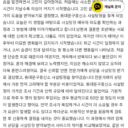
습을 발견하면서 고민이 깊어졌어요. 처음에는 사소한 변화라고 여겼지만,
시간이 지날수록 의심이 커지기 시작했습니다. 고민 끝에 믿을 만한 전문
가의 도움을 받아보기로 결정했고, 동대문구흥신소 사설탐정을 찾게 되었
습니다. 오늘은 이 경험을 바탕으로
사설탐정
배우자 외도를 확인하는 과
정과 그 방법에 대해 이야기해보려고 합니다.​남편과 결혼한 초반에는 서로
에 대한 신뢰가 확고했고, 다툼도 거의 없었어요. 하지만 아이가 태어난 이
후부터 미묘한 변화들이 감지되기 시작했습니다. 퇴근 시간이 일정하지 않
거나, 소비 습관이 전과 달라지는 등 평소와 다른 행동들이 나타났죠. 처음
엔 단순한 피로 때문이라 여겼지만, 계속해서 반복되다 보니 불안감이 커
졌어요. 혼자 해결해 보려고 노력했지만, 의심은 해소되지 않았고 오히려
더욱 혼란스러웠어요. 결국 신뢰할 만한 전문가에게 상담을
사설탐정
받기
로 결심했고, 동대문구흥신소 사설탐정을 찾아갔습니다.​전문가와의 상담
에서 가장 먼저 고려해야 할 부분은 비용이었어요. 동대문구흥신소 사설탐
정의 가격은 조사 기간과 인력 규모에 따라 달라진다고 들었어요. 기본적
으로 하루 두 명의 탐정이 투입되는 경우 평균적으로 60만 원 정도의 비용
이 발생한다고 했어요. 만약 조사가 복잡하거나 시간이 더 소요될 경우 추
가 요금이 발생할 수도 있다고 하더군요. 비용적인 부분을 꼼꼼하게 검토
한 후 신중하게 결정을 내리는 것이 중요했습니다. 이 과정에서 여러 업체
의 상담을
사설탐정
받아보면서 서비스의 차이를 비교해보았어요. 같은 비