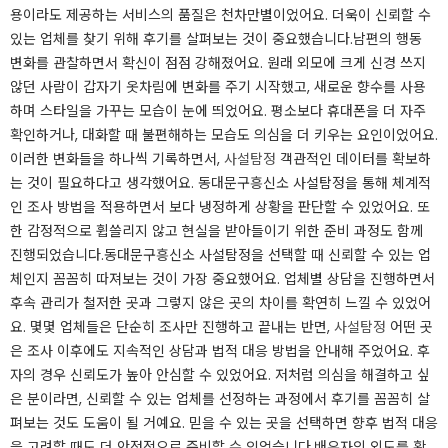
용이라도 제공하는 서비스의 품질은 천차만별이었어요. 더욱이 신뢰할 수
있는 업체를 찾기 위해 후기를 살펴보는 것이 중요했습니다.​남편의 행동
변화를 관찰하면서 확신이 점점 강해졌어요. 원래 외모에 크게 신경 쓰지
않던 사람이 갑자기 옷차림에 변화를 주기 시작했고, 새로운 향수를 사용
하며 스타일을 가꾸는 모습이 눈에 띄었어요. 평소보다 휴대폰을 더 자주
확인하거나, 대화할 때 불편해하는 모습도 의심을 더 키우는 요인이었어요.
이러한 변화들을 하나씩 기록하면서,
사설탐정
객관적인 데이터를 확보하
는 것이 필요하다고 생각했어요. 동대문구흥신소 사설탐정을 통해 체계적
인 조사 방법을 적용하면서 보다 냉정하게 상황을 판단할 수 있었어요. 또
한 감정적으로 휩쓸리지 않고 현실을 받아들이기 위한 준비 과정도 함께
진행되었습니다.​동대문구흥신소 사설탐정을 선택할 때 신뢰할 수 있는 업
체인지 꼼꼼히 따져보는 것이 가장 중요했어요. 업체별 상담을 진행하면서
후속 관리가 철저한 곳과 그렇지 않은 곳의 차이를 확연히 느낄 수 있었어
요. 몇몇 업체들은 단순히 조사만 진행하고 끝내는 반면,
사설탐정
어떤 곳
은 조사 이후에도 지속적인 상담과 법적 대응 방법을 안내해 주었어요. 후
자의 경우 신뢰도가 높아 안심할 수 있었어요. 저처럼 의심을 해결하고 싶
은 분이라면, 신뢰할 수 있는 업체를 선정하는 과정에서 후기를 꼼꼼히 살
펴보는 것도 도움이 될 거예요. 믿을 수 있는 곳을 선택하면 향후 법적 대응
을 고려할 때도 더 안정적으로 준비할 수 있었습니다.​배우자의 외도를 확