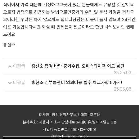
적이어서 가격 때문에 걱정하고그곳에 있는 분들에게도 유용할 것 같아요​​
오로지 법적으로 허용되는 방법으로만증거의 수집 및 분석 과정을 거치므
로이러한 우려는 하지 않으셔도 됩니다​상담은 비용이 들지 않으며 24시간
이용 가능합니다​시간 되실 때 언제든지 말씀이라도 한번 나눠보시길 권해
드려요​
흥신소
이전글
흥신소 탐정 바람 증거수집, 오피스와이프 외도 남편
25.05.03
다음글
흥신소 심부름센터 의뢰비용 필수 체크사항 5가지!
25.05.03
회사명 : 정암 탐정사무소 / 대표 : 조훈래
본사주소 : 서울시 서초구 강남대로 34길8 유.엘.아이빌딩 6층
사업자 등록번호 : 299-13-02501
대표전화 : 1688-8922