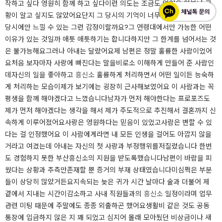
작하고 싶다 영원히 함께 하고 싶다이런 의도는 조금도 없어요 안부나 근
황이 알고 싶지도 않았어요​​단지 그 당시의 기억이 너무나도 아름다워서그
당시에만 느낄 수 있는 그런 감정이랄까요?​그 연령대에서만 가능한 어떤
이유가 있는 것일까 애틋 애틋하기는 합니다​하지만 그 한계를 넘어서는 것
은 불가능해요그러나 아내는 달랐어요​제 남편은 정말 훌륭한 사람이었어
요처음 보자마자 사랑에 빠진다는 말을비로소 이해하게 만들어 준 사람인
데​자신의 일을 좋아하고
흥신소
훌륭하게 처리하면서 어떤 일이든 능숙하
게 처리하는 모습이제가 보기에는 굉장히 근사해보였어요 이 사람과는 꼭
평생을 함께 해야겠다고 느꼈습니다​남자가 먼저 해야한다는 프로포즈도
제가 먼저 해야겠다는 생각을 해서 제가 주도적으로 추진해서 결혼까지 신
속하게 이루어졌어요​사랑은 영원하다는 믿음이 있었고사람은 변할 수 있
다는 걸 인정했어요 이 사람에게라면 내 모든 인생을 걸어도 아깝지 않을
거라고 여겼는데 아내는 자신의 첫 사랑과 부정행위를저질렀습니다 한번
도 경험하지 못한 부산흥신소의 지원을 받도록했습니다​남편이 바람을 피
웠다는 상황과 추측만존재할 뿐 증거의 부재 상태였습니다미심쩍은 부분
들이 상당히 많았거든요지속되는 늦은 귀가 시간 날마다 술과 더불어 제
곁에서 지내는 시간이감소하고 사내 직원들과의
흥신소
일정이라며 업무
관련 미팅 때문에 주말에도 종종 외출하곤 했어요생활비 같은 것도 공동
통장에 입금하지 않은 지 꽤 되었고 심지어 몰래 모아뒀던 비상금이나 새