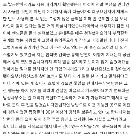
로 발급받아서카드 사용 내역까지 확인했는데 이것이 정말 여성을 만나면
서 사용한 것인지 아닌지 애매해서 속이 타들어가더라구요심지어 제게도
한 번도 사용해 본 적 없는 그렇게 많은 금액을 여러 번 결제한 것을 보니
타인이 같이 있다는 점은 거의 확실시되었습니다​따라서 배우자가 잠든 사
이에 핸드폰을 몰래 살펴보았고 휴대폰은 매우 청결했어요외려 부적절한
관계를 맺는 사람들이 그렇게 용의주도하게 감추고 거짓말한다더니 진짜
그렇게꼭꼭 숨기기만 하고 아무런 것도 없다는 게
흥신소
오히려 더 의심
스럽기도 했고결국 저는 인터넷 검색을 통해 남편이 어떻게 지내는지 궁금
해서 살짝 엿보았습니다위치 추적 앱을 설치하고 보이지 않게 숨겼어요남
편에게는 절대로 알려지면 안 되었으니까요그리고 부산흥신소를 찾아보게
됐어요​​부산흥신소를 찾아보면서도 부디 내가 잘못 본 거라고 말해줘야근
이나 집에 있는 게 싫어서 호텔에 갔으면 좋았을 텐데저는 남편만큼은 그
런 행동을 하지 않기를 바라며 간절한 마음으로 기도했어요여기 썬드래곤
탐정사무소는 일 처리가 확실하고신속하게 처리가 가능하다고 해서요 ​곧
바로 문의 후 일을 맡겼습니다​합법적인 방법으로 이용 가능한 곳으로 이전
에 경찰이었던 탐정들에 30년 이상의 경력을 보유하고 있다고 합니다​저는
남편의 동의 없이 위치 추적 앱을
흥신소
설치했다는 사실을 고백하려고
합니다​대화를 시작으로 해서 매우 깊이 있는 상담을 많이 했구요​함께 따뜻
한 말씀을 해 주셔서 감사합니다고마운 감정이 들었습니다​​​요청한지 일주