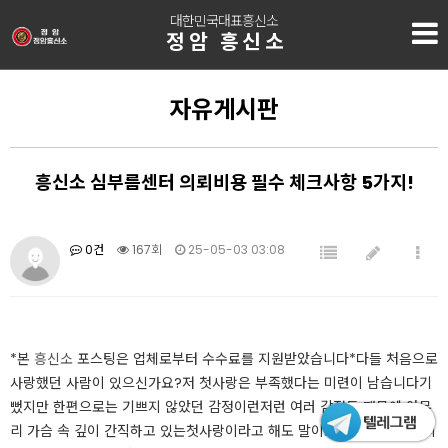
대한민국대표흥신소
정암 흥신소
자유게시판
흥신소 심부름센터 의뢰비용 필수 체크사항 5가지!
0건
167회
25-05-03 03:08
*본
흥신소
포스팅은 업체로부터 수수료를 지원받았습니다*​다들 처음으로
사랑했던 사람이 있으신가요?저 첫사랑은 부족했다는 미련이 남습니다​​기
뻤지만 한편으로는 기쁘지 않았던 감정이런저런 여러 감정들 때문에 아무
리 가슴 속 깊이 간직하고 있는​​첫사랑이라고 해도 말이죠​재회해서 다시 시