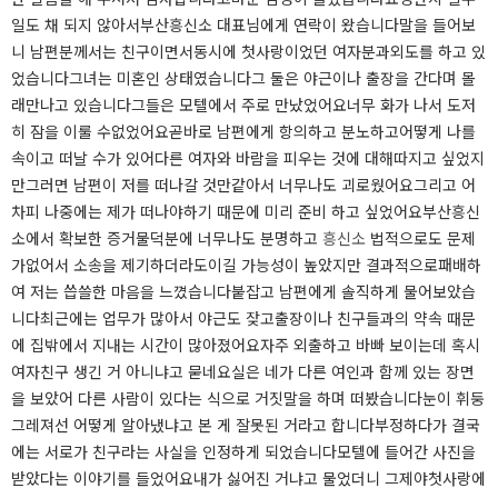
일도 채 되지 않아서부산흥신소 대표님에게 연락이 왔습니다말을 들어보
니 남편분께서는 친구이면서동시에 첫사랑이었던 여자분과외도를 하고 있
었습니다그녀는 미혼인 상태였습니다​​그 둘은 야근이나 출장을 간다며 몰
래만나고 있습니다그들은 모텔에서 주로 만났었어요너무 화가 나서 도저
히 잠을 이룰 수없었어요곧바로 남편에게 항의하고 분노하고어떻게 나를
속이고 떠날 수가 있어다른 여자와 바람을 피우는 것에 대해따지고 싶었지
만그러면 남편이 저를 떠나갈 것만같아서 너무나도 괴로웠어요그리고 어
차피 나중에는 제가 떠나야하기 때문에 미리 준비 하고 싶었어요​부산흥신
소에서 확보한 증거물덕분에 너무나도 분명하고
흥신소
법적으로도 문제
가없어서 소송을 제기하더라도이길 가능성이 높았지만 결과적으로패배하
여 저는 씁쓸한 마음을 느꼈습니다​붙잡고 남편에게 솔직하게 물어보았습
니다​최근에는 업무가 많아서 야근도 잦고출장이나 친구들과의 약속 때문
에 집밖에서 지내는 시간이 많아졌어요​자주 외출하고 바빠 보이는데 혹시
여자친구 생긴 거 아니냐고 묻네요​실은 네가 다른 여인과 함께 있는 장면
을 보았어 다른 사람이 있다는 식으로 거짓말을 하며 떠봤습니다​눈이 휘둥
그레져선 어떻게 알아냈냐고 본 게 잘못된 거라고 합니다부정하다가 결국
에는 서로가 친구라는 사실을 인정하게 되었습니다​모텔에 들어간 사진을
받았다는 이야기를 들었어요​내가 싫어진 거냐고 물었더니 그제야첫사랑에