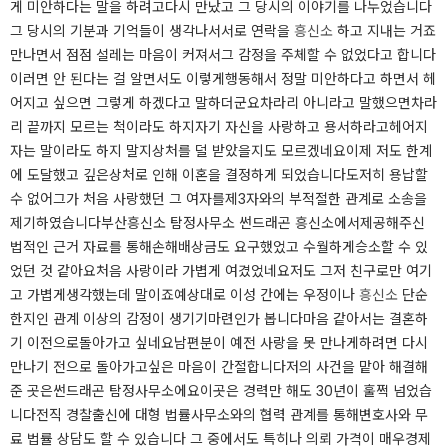
게 미안하다는 말을 하려고다시 만났고 그 당시의 이야기를 나누었습니다​
그 당시의 기분과 기억들이 생각나서서로 연락을
흥신소
하고 지내는 거죠​
만나면서 점점 설레는 마음이 커져서그 감정을 주체할 수 없었다고 합니다​
이러면 안 된다는 걸 알면서도 이렇게행동해서 정말 미안하다고 하면서 헤
어지고 싶으면 그렇게 하겠다고 말하더군요​​차라리 아니라고 말했으면차라
리 끝까지 모르는 척이라도 하지자기 자신을 사랑하고 용서하라고헤어지
자는 말이라도 하지 말지상처를 덜 받았을지도 모르겠네요​이제 저도 한계
에 도달했고 깊은상처로 인해 이혼을 결정하게 되었습니다​도저히 용납할
수 없어그가 처음 사랑했던 그 여자를제3자와의 부적절한 관계로 소송을
제기하였습니다​부산흥신소 탐정사무소 썬드래곤 흥신소에서제공해주신
법적인 근거 자료를 통해손해배상금도 요구했었고 수월하게승소할 수 있
었던 것 같아요​처음 사랑이라 가볍게 여겼었네요저도 그저 친구로만 여기
고 가볍게생각했는데 말이죠예상대로 이성 간에는 우정이나
흥신소
단순
한지인 관계 이상의 감정이 생기기마련인가 봅니다마음 같아서는 결혼하
기 이전으로돌아가고 싶네요남편분이 예전 사랑을 못 만나게하려면 다시
만나기 전으로 돌아가고싶은 마음이 간절합니다​저의 사건을 맡아 해결해
준 곳은썬드래곤 탐정사무소에요이곳은 경력만 해도 30년이 훌쩍 넘었습
니다​전직 경찰출신에 대형 법률사무소와의 협력 관계를 통해변호사와 무
료 법률 상담도 할 수 있습니다 ​그 중에서도 특히나 의뢰 가격이 매우경제