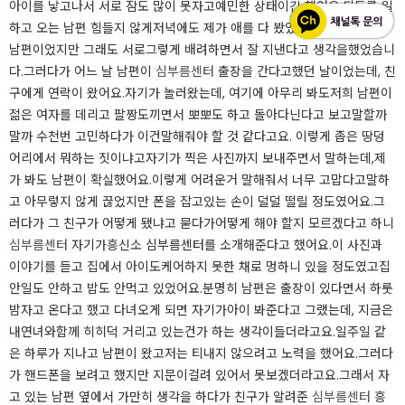
아이를 낳고나서 서로 잠도 많이 못자고예민한 상태이긴 했어요.되도록 일
하고 오는 남편 힘들지 않게저녁에도 제가 애를 다 봤었어요.가부장적인
남편이었지만 그래도 서로그렇게 배려하면서 잘 지낸다고 생각을했었습니
다.​그러다가 어느 날 남편이
심부름센터
출장을 간다고했던 날이었는데, 친
구에게 연락이 왔어요.자기가 놀러왔는데, 여기에 아무리 봐도저희 남편이
젊은 여자를 데리고 팔짱도끼면서 뽀뽀도 하고 돌아다닌다고 보고말할까
말까 수천번 고민하다가 이건말해줘야 할 것 같다고요. 이렇게 좁은 땅덩
어리에서 뭐하는 짓이냐고자기가 찍은 사진까지 보내주면서 말하는데,제
가 봐도 남편이 확실했어요.이렇게 어려운거 말해줘서 너무 고맙다고말하
고 아무렇지 않게 끊었지만 폰을 잡고있는 손이 덜덜 떨릴 정도였어요.그
러다가 그 친구가 어떻게 됐냐고 묻다가어떻게 해야 할지 모르겠다고 하니
심부름센터
자기가흥신소 심부름센터를 소개해준다고 했어요.​이 사진과
이야기를 듣고 집에서 아이도케어하지 못한 채로 멍하니 있을 정도였고집
안일도 안하고 밥도 안먹고 있었어요.분명히 남편은 출장이 있다면서 하룻
밤자고 온다고 했고 다녀오게 되면 자기가아이 봐준다고 그랬는데, 지금은
내연녀와함께 히히덕 거리고 있는건가 하는 생각이들더라고요.일주일 같
은 하루가 지나고 남편이 왔고저는 티내지 않으려고 노력을 했어요.그러다
가 핸드폰을 보려고 했지만 지문이걸려 있어서 못보겠더라고요.​그래서 자
고 있는 남편 옆에서 가만히 생각을 하다가 친구가 알려준
심부름센터
흥