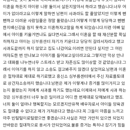
이혼을 하든지 아이랑 니랑 둘이서 살든지알아서 하라고 했습니다.​너무 어
이가 없더라고요.이렇게 말하면 남편이 사과라도 할 줄알았지만 이렇게 뻔
뻔하고 더러운 사람일줄은 정말 몰랐습니다.어떻게 이렇게 당당하고 뻔뻔
한지배신감을 참지 못하고 이혼하자고말을 하게 되었습니다.이런 아빠 밑
에서 아이를 키울거면나도 싫다면서요.그래서 이혼을 할 때 재산분할 확실
히하자고 아이는
심부름센터
자기가 키운다고 당당히 갈라서자라고 했고
사과도끝까지 하지 않았고 집도 나갔어요.​이러면 안된다 싶지만 그 어린
여자도한 번 만나보고 이야기를 들어보고싶더라고요.그렇지만 막상 만나
고 대화를 나누면너무 스트레스 받고 자존심도 많이상할 것 같았습니다.그
래서 이야기를 하지 않고 소송도 걸고봐주지 않겠다 싶었어요.남편과 이혼
은 절차대로 제대로 하기로했고 흥신소 심부름센터에서 주신 자료를토대
로 상간자소송까지 했습니다.남편은 제가 이렇게나 증거를 많이가지고 있
는지 몰랐는지 저에게 사과를 하기도 했는데요.이제와서 저에게 사과 하는
것은
심부름센터
너무 늦은 일이라고 어디 한 번제대로 당해보라고 했죠.​
너희 둘이 얼마나 행복할지는 모르겠지만유책 배우자로서 아이들 양육권
도 절대줄 수 없다고 제가 가져온다고 했습니다.꼭 그들이 아픔을 느끼고
아주 빈털털이로털렸으면 좋겠습니다.사실은 저만 가만히 있으면 되었지
만바람은 절대적으로 용서가 안되었어요.​불륜 증거는 특히나 잡기가 힘들