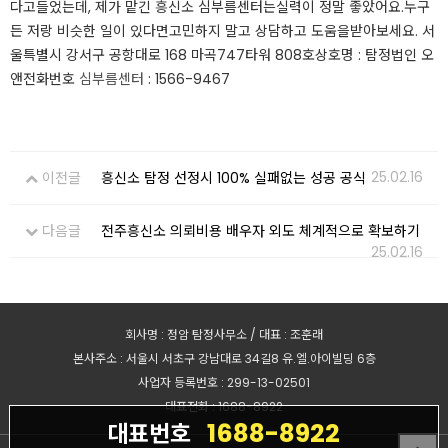
다고들었는데, 제가 맡긴 흥신소 심부름센터는실력이 정말 좋았어요.누구
든 저랑 비슷한 일이 있다면고민하지 말고 상담하고 도움을받아보세요. ​서
울특별시 강서구 공항대로 168 마곡747타워 808호상호명 : 탐정법인 오
앤전화번호
심부름센터
: 1566-9467
25.02.16
이전글
흥신소 탐정 선정시 100% 실패없는 성공 공식
다음글
전주흥신소 의뢰비용 배우자 외도 체계적으로 확보하기
25.02.16
회사명 : 정암 탐정사무소 / 대표 : 조훈래
본사주소 : 서울시 서초구 강남대로 34길8 유.엘.아이빌딩 6층
사업자 등록번호 : 299-13-02501
대표전화 : 1688-8922
1688-8922
대표번호