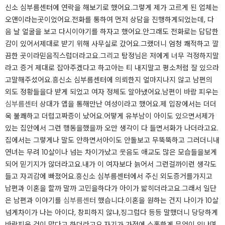
신소 심부름센터에 연락을 해보기로 했어요.그렇게 제가 고르게 된 업체는
오앤이라는곳이었어요.전화를 통하여 먼저 상담을 진행하게되었는데, 다
음 날 얼굴을 보고 다시이야기를 하자고 했어요.안그래도 전화로는 답답한
감이 있어서제대로 받기 위해 사무실로 갔어요.그랬더니 엄청 쾌적하고 깔
끔한 곳이라믿음직스럽더라고요.그리고 탐정님은 저에게 너무 걱정하지말
라고 증거 제대로 잡아주겠다고 하고아는 티 내지말고 평소처럼 잘 있으라
고말해주셨어요.​흥신소 심부름센터에 의뢰한지 얼마지나지 않고 남편의
외도 정황들을다 받게 되었고 여자 정체도 알아냈어요.남편이 바람 피우는
심부름센터
상대가 앱을 통해만난 여성이라고 했어요.제 입장에서는 더더
욱 불쾌하고 더럽고짜증이 났어요.어떻게 유부남이 아이도 있으면서제가
있는 집안에서 그런 행동을했을까 오만 생각이 다 들면서화가 나더라고요.
집에서는 그렇게나 말도 안하면서아이도 안돌보고 무뚝뚝하고 그러더니내
연녀는 무려 10살이나 넘는 차이가났고 웃음도 애교도 많은 모습들을보게
되어 믿기지가 않더라고요.내가 이 여자보다 늙어서 그런걸까이런 생각도
들고 자괴감에 빠졌어요.​흥신소 심부름센터에서 주신 외도증거를가지고
남편과 이혼을 할까 말까 고민을하다가 아이가 밟히더라고요.그래서 일단
은 남편과 이야기를
심부름센터
했습니다.이혼을 원하는 건지 나이가 10살
넘게차이가 나는 아이다, 창피하지 않냐,징그럽다 등등 말했더니 당당하게
바람피운 것이 맞다고 하더라고요.자기가 가정에 소홀한게 무엇이 있냐며