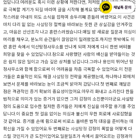
었답니다.여러분도 혹시 이런 상황에 처한다면, 저처럼 힘을 내고 긍정적으
로 극복할 계기가 되길 바라며 글을 시작해 볼게요.얼마 전, 저의 세상은 갑
작스러운 아내의 외도 소식을 접하며 송두리째 흔들려 버렸어요.이 사건은
마치 다리 밑 없는
사설탐정
절벽을 바라보는 듯한 큰 상실감을 안겨주었
고, 마음은 산산조각 나고 혼란스러웠습니다.매일 밤 새로운 질문과 의심이
머리를 채우고, 분노의 순간들이 끊임없이 밀려왔었죠.하지만 뜻밖에도 이
런 혼란 속에서 익산탐정사무소를 만나게 되며 저에게 다시 한번 버텨볼
희망을 찾을 수 있었답니다.참으로 사랑했던 사람의 배신을 받아들이는 것
은 쉽지 않은 일이고 가슴 깊은 상처를 남깁니다.그러나 용인의 뛰어난 탐
정사무소와 함께 함으로써 이 어려움을 차츰 극복할 수 있었어요.이 전문
가들은 효율적인 외도 해결
사설탐정
전략을 제공했는데, 하나하나 파헤쳐
보면서 문제를 바라보는 눈이 조금씩 밝아져 갔답니다.첫 번째로 깨달은
점은 객관적인 증거 확보의 중요성이었어요.아무리 화내고 소리친다 한들
법적으로 의미가 있는 증거가 없으면 그저 감정의 소진뿐이더군요.사설탐
정의 도움으로 입수한 철저한 증거들은 저에게 진실을 마주할 용기를 주었
답니다.이 중요한 첫 걸음 없이는 의심과 불신의 무한 회로에 사로잡혔을
것 같아요. 증거를 손에 쥠으로써 비로소 올바른 법적 대응을 준비하는 데
확신을 가질 수 있었어요.두 번째로는
사설탐정
감정의 폭발을 어떻게 다
스릴 것인지가 큰 도전이었어요.일분일초가 속에서 끓어오르는 감정과의