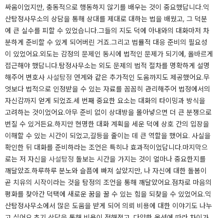
싸움이었지만, 충동적으로 행동하지 않기를 배우는 것이 중요했답니다.익
산탐정사무소의 상담을 통해 상대를 제대로 대하는 법을 배웠고, 그 덕분
에 큰 실수를 피할 수 있었습니다.그들의 지도 덕에 아내와의 대화마저 차
분하게 준비할 수 있게 되어버린 거죠.그리고 법률적 대응 준비의 필요성
이 있었어요.외도는 감정의 문제인 동시에 법적인 문제가 되기에, 올바르게
접근해야 했답니다.탐정사무소는 외도 문제의 법적 절차를 명확하게 설명
해주어 변호사
사설탐정
연계와 같은 추가적인 도움까지도 제공했어요.무
엇보다 법적으로 인정받을 수 있는 자료를 꼼꼼히 관리해주어 법정에서의
자신감까지 얻게 되었죠.세 번째 중요한 요소는 대화의 타이밍과 방식을
고려하는 것이었어요.아무 준비 없이 상대방을 몰아넣으면 더 큰 분쟁으로
번질 수 있거든요.하지만 현명한 대화 계획을 세운 덕에 상호 간의 입장을
이해할 수 있는 시간이 되었고,갈등을 줄이는 데 큰 역할을 했어요. 사실을
확인한 뒤 대화를 준비하라는 조언은 특히나 효과적이었답니다.마지막으
로는 저 자신을
사설탐정
돌보는 시간을 가지는 것이 얼마나 중요한지를
깨달았죠.하루하루 분노와 슬픔에 빠져 살았지만, 나 자신에 대한 돌봄이
곧 치유의 시작이라는 것을 탐정의 조언을 통해 깨달았어요.점차로 마음의
평화를 찾아간 덕택에 새로운 꿈을 꿀 수 있는 힘을 되찾을 수 있었어요.익
산탐정사무소에서 많은 도움을 받게 되어 의뢰 비용에 대한 이야기도 나누
고 싶어요.초기 상담을 통해 비용이 정해졌고, 다양한 옵션에 따라 차이가