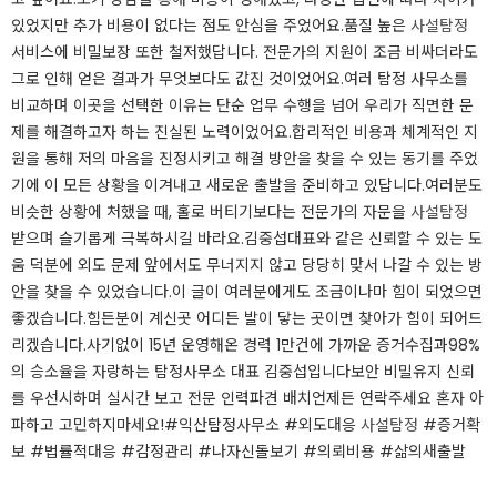
있었지만 추가 비용이 없다는 점도 안심을 주었어요.품질 높은
사설탐정
서비스에 비밀보장 또한 철저했답니다. 전문가의 지원이 조금 비싸더라도
그로 인해 얻은 결과가 무엇보다도 값진 것이었어요.여러 탐정 사무소를
비교하며 이곳을 선택한 이유는 단순 업무 수행을 넘어 우리가 직면한 문
제를 해결하고자 하는 진실된 노력이었어요.합리적인 비용과 체계적인 지
원을 통해 저의 마음을 진정시키고 해결 방안을 찾을 수 있는 동기를 주었
기에 이 모든 상황을 이겨내고 새로운 출발을 준비하고 있답니다.여러분도
비슷한 상황에 처했을 때, 홀로 버티기보다는 전문가의 자문을
사설탐정
받으며 슬기롭게 극복하시길 바라요.김중섭대표와 같은 신뢰할 수 있는 도
움 덕분에 외도 문제 앞에서도 무너지지 않고 당당히 맞서 나갈 수 있는 방
안을 찾을 수 있었습니다.이 글이 여러분에게도 조금이나마 힘이 되었으면
좋겠습니다.​힘든분이 계신곳 어디든 발이 닿는 곳이면 찾아가 힘이 되어드
리겠습니다.사기없이 15년 운영해온 경력 1만건에 가까운 증거수집과98%
의 승소율을 자랑하는 탐정사무소 대표 김중섭입니다보안 비밀유지 신뢰
를 우선시하며 실시간 보고 전문 인력파견 배치언제든 연락주세요 혼자 아
파하고 고민하지마세요!​#익산탐정사무소 #외도대응
사설탐정
#증거확
보 #법률적대응 #감정관리 #나자신돌보기 #의뢰비용 #삶의새출발