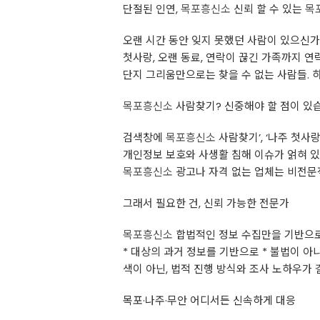
단절된 인연,
목포흥신소
신뢰 할 수 있는
목
오랜 시간 동안 잊지 못했던 사람이 있으신가
첫사랑, 오랜 동료, 연락이 끊긴 가족까지 연
단지 그리움만으로는 찾을 수 없는 사람들. 
목포흥신소
사람찾기? 신중해야 할 점이 있
검색창에
목포흥신소
사람찾기’, ‘나주 첫사랑
개인정보 보호와 사생활 침해 이슈가 얽혀 있
목포흥신소
광고나 자격 없는 업체는 비전문
그래서 필요한 건, 신뢰 가능한 전문가
목포흥신소
합법적인 정보 수집만을 기반으로
* 대상의 과거 정보를 기반으로 * 불법이 아
색이 아닌, 법적 진행 방식와 조사 노하우가
목포·나주·무안 어디서든 신속하게 대응