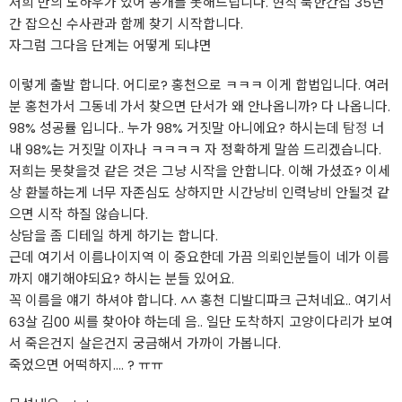
저희 만의 노하우가 있어 공개를 못해드립니다. 현직 북한간첩 35년
간 잡으신 수사관과 함께 찾기 시작합니다.
자그럼 그다음 단계는 어떻게 되냐면
이렇게 출발 합니다. 어디로? 홍천으로 ㅋㅋㅋ 이게 합법입니다. 여러
분 홍천가서 그동네 가서 찾으면 단서가 왜 안나옵니까? 다 나옵니다.
98% 성공률 입니다.. 누가 98% 거짓말 아니에요? 하시는데
탐정
너
내 98%는 거짓말 이자나 ㅋㅋㅋㅋ 자 정확하게 말씀 드리겠습니다.
저희는 못찾을것 같은 것은 그냥 시작을 안합니다. 이해 가셨죠? 이세
상 환불하는게 너무 자존심도 상하지만 시간낭비 인력낭비 안될것 같
으면 시작 하질 않습니다.
상담을 좀 디테일 하게 하기는 합니다.
근데 여기서 이름나이지역 이 중요한데 가끔 의뢰인분들이 네가 이름
까지 얘기해야되요? 하시는 분들 있어요.
꼭 이름을 얘기 하셔야 합니다. ^^ 홍천 디발디파크 근처네요.. 여기서
63살 김00 씨를 찾아야 하는데 음.. 일단 도착하지 고양이다리가 보여
서 죽은건지 살은건지 궁금해서 가까이 가봅니다.
죽었으면 어떡하지.... ? ㅠㅠ