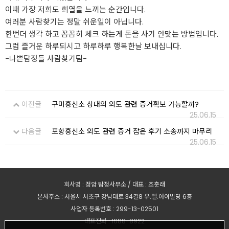
이때 가장 저희도 희열을 느끼는 순간입니다.
여러분 사람찾기는 정말 쉬운일이 아닙니다.
한번더 생각 하고 꼼꼼히 체크 하는게 돈을 사기 안맞는 방법입니다.
그럼 즐거운 하루되시고 하루하루 행복한날 보내십니다.
-나쁜
탐정
들 사람찾기팀-
이전글
구미흥신소 상대의 외도 관련 증거확보 가능할까?
25.06.15
다음글
포항흥신소 외도 관련 증거 잡은 후기 소송까지 마무리
25.06.15
회사명 : 정암 탐정사무소 / 대표 : 조훈래
본사주소 : 서울시 서초구 강남대로 34길8 유.엘.아이빌딩 6층
사업자 등록번호 : 299-13-02501
대표전화 : 1688-8922