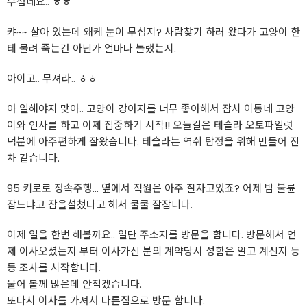
무섭네요.. ㅎㅎ
캬~~ 살아 있는데 왜케 눈이 무섭지? 사람찾기 하러 왔다가 고양이 한
테 물려 죽는건 아닌가 얼마나 놀랬는지.
아이고.. 무셔라.. ㅎㅎ
아 일해야지 맞아.. 고양이 강아지를 너무 좋아해서 잠시 이동네 고양
이와 인사를 하고 이제 집중하기 시작!! 오늘길은 테슬라 오토파일럿
덕분에 아주편하게 잘왔습니다. 테슬라는 역쉬
탐정
을 위해 만들어 진
차 같습니다.
95 키로로 정속주행... 옆에서 직원은 아주 잘자고있죠? 어제 밤 불륜
잡느냐고 잠을설쳤다고 해서 쿨쿨 잘잡니다.
이제 일을 한번 해볼까요.. 일단 주소지를 방문을 합니다. 방문해서 언
제 이사오셨는지 부터 이사가신 분의 계약당시 성함은 알고 계신지 등
등 조사를 시작합니다.
물어 볼께 많은데 안적겠습니다.
또다시 이사를 가셔서 다른집으로 방문 합니다.