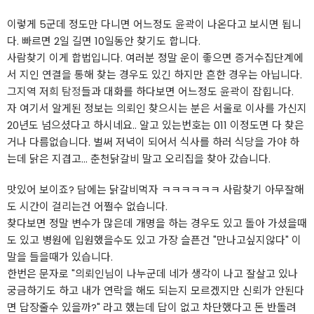
이렇게 5군데 정도만 다니면 어느정도 윤곽이 나온다고 보시면 됩니
다. 빠르면 2일 길면 10일동안 찾기도 합니다.
사람찾기 이게 합법입니다. 여러분 정말 운이 좋으면 증거수집단계에
서 지인 연결을 통해 찾는 경우도 있긴 하지만 흔한 경우는 아닙니다.
그지역 저희
탐정
들과 대화를 하다보면 어느정도 윤곽이 잡힙니다.
자 여기서 알게된 정보는 의뢰인 찾으시는 분은 서울로 이사를 가신지
20년도 넘으셨다고 하시네요.. 알고 있는번호는 011 이정도면 다 찾은
거나 다름없습니다. 벌써 저녁이 되어서 식사를 하러 식당을 가야 하
는데 닭은 지겹고... 춘천닭갈비 말고 오리집을 찾아 갔습니다.
맛있어 보이죠? 담에는 닭갈비먹자 ㅋㅋㅋㅋㅋㅋ 사람찾기 아무잘해
도 시간이 걸리는건 어쩔수 없습니다.
찾다보면 정말 변수가 많은데 개명을 하는 경우도 있고 돌아 가셨을때
도 있고 병원에 입원했을수도 있고 가장 슬픈건 "만나고싶지않다" 이
말을 들을때가 있습니다.
한번은 문자로 "의뢰인님이 나누군데 네가 생각이 나고 잘살고 있나
궁금하기도 하고 내가 연락을 해도 되는지 모르겠지만 신뢰가 안된다
면 답장줄수 있을까?" 라고 했는데 답이 없고 차단했다고 돈 반돌려