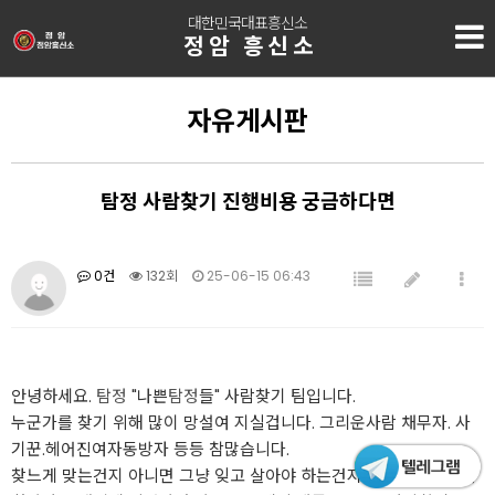
대한민국대표흥신소
정암 흥신소
자유게시판
탐정 사람찾기 진행비용 궁금하다면
0건
132회
25-06-15 06:43
안녕하세요.
탐정
"나쁜
탐정
들" 사람찾기 팀입니다.
누군가를 찾기 위해 많이 망설여 지실겁니다. 그리운사람 채무자. 사
기꾼.헤어진여자동방자 등등 참많습니다.
찾느게 맞는건지 아니면 그냥 잊고 살아야 하는건지 에이~ 찾지 말자