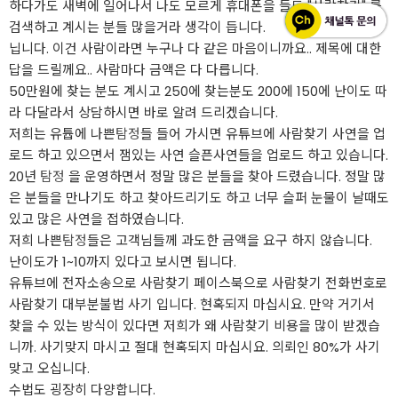
하다가도 새벽에 일어나서 나도 모르게 휴대폰을 들도 "사람찾기" 를
검색하고 계시는 분들 많을거라 생각이 듭니다.
닙니다. 이건 사람이라면 누구나 다 같은 마음이니까요.. 제목에 대한
답을 드릴께요.. 사람마다 금액은 다 다릅니다.
50만원에 찾는 분도 계시고 250에 찾는분도 200에 150에 난이도 따
라 다달라서 상담하시면 바로 알려 드리겠습니다.
저희는 유튭에 나쁜
탐정
들 들어 가시면 유튜브에 사람찾기 사연을 업
로드 하고 있으면서 잼있는 사연 슬픈사연들을 업로드 하고 있습니다.
20년
탐정
을 운영하면서 정말 많은 분들을 찾아 드렸습니다. 정말 많
은 분들을 만나기도 하고 찾아드리기도 하고 너무 슬퍼 눈물이 날때도
있고 많은 사연을 접하였습니다.
저희 나쁜
탐정
들은 고객님들께 과도한 금액을 요구 하지 않습니다.
난이도가 1~10까지 있다고 보시면 됩니다.
유튜브에 전자소송으로 사람찾기 페이스북으로 사람찾기 전화번호로
사람찾기 대부분불법 사기 입니다. 현혹되지 마십시요. 만약 거기서
찾을 수 있는 방식이 있다면 저희가 왜 사람찾기 비용을 많이 받겠습
니까. 사기맞지 마시고 절대 현혹되지 마십시요. 의뢰인 80%가 사기
맞고 오십니다.
수법도 굉장히 다양합니다.