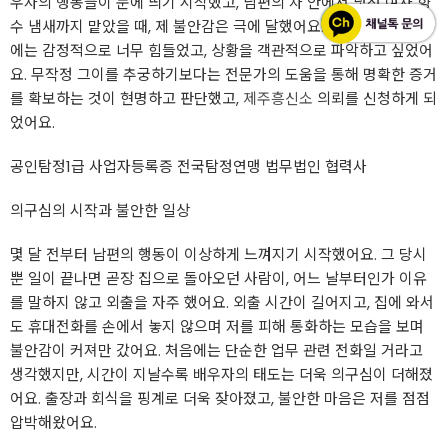
우자의 행동들이 눈에 띄기 시작했고, 남편의 차 안에서 낯선 여자 향
수 냄새까지 맡았을 때, 제 불안감은 극에 달했어요. 혼자서 해결하기
에는 감정적으로 너무 힘들었고, 상황을 객관적으로 파악하고 싶었어
요. 무작정 그이를 추궁하기보다는 전문가의 도움을 통해 명확한 증거
를 확보하는 것이 현명하고 판단했고,
제주흥신소
의뢰를 신청하게 되
었어요.
공인탐정1급 사업자등록증 전국탐정연맹 법무법인 협력사
의구심의 시작과 불안한 일상
몇 달 전부터 남편의 행동이 이상하게 느껴지기 시작했어요. 그 당시
뿐 일이 끝나면 곧장 집으로 돌아오던 사람이, 어느 날부터인가 이유
를 말하지 않고 외출을 자주 했어요. 외출 시간이 길어지고, 집에 와서
도 휴대전화를 손에서 놓지 않으며 저를 피해 통화하는 모습을 보며
불안감이 커져만 갔어요. 처음에는 단순한 업무 관련 전화일 거라고
생각했지만, 시간이 지날수록 배우자의 태도는 더욱 의구심이 더해졌
어요. 출장과 회식을 핑계로 더욱 잦아졌고, 불안한 마음은 저를 점점
압박해왔어요.