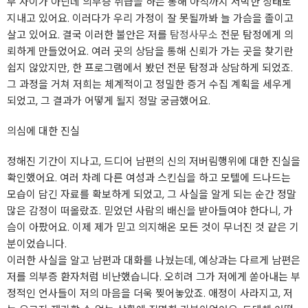
무 사이가 아닌데 의부증 취급을 하는 통해 아직까지 서먹한 상태로
지내고 있어요. 이러다가 우리 가정이 잘 못될까봐 늘 가슴을 졸이고
살고 있어요. 결국 이러한 불안은 저를
탐정사무소
전문 탐정에게 의
뢰하게 만들었어요. 여러 곳의 상담을 통해 신뢰가 가는 곳을 찾기란
쉽지 않았지만, 한 프로그램에서 봤던 전문 탐정과 상담하게 되었죠.
그 과정을 거쳐 저희는 체계적이고 정밀한 증거 수집 계획을 세우게
되었고, 그 결과가 어떻게 될지 정말 궁금했어요.
의심에 대한 진실
정해진 기간이 지나고, 드디어 남편의 신의 저버림행위에 대한 진실을
확인했어요. 여러 차례 다른 여성과 스킨십을 하고 모텔에 드나드는
모습이 담긴 자료를 확보하게 되었고, 그 사실을 알게 되는 순간 정말
많은 감정이 떠올랐죠. 믿었던 사람의 배신을 받아들여야 한다니, 가
슴이 아팠어요. 이제 제가 믿고 의지해온 모든 것이 무너진 것 같은 기
분이었습니다.
이러한 사실을 알고 남편과 대화를 나눴는데, 예상과는 다르게 남편은
저를 의부증 환자처럼 비난했습니다. 오히려 그가 저에게 쏟아내는 부
정적인 언사들이 저의 마음을 더욱 찢어놓았죠. 애정이 사라지고, 저