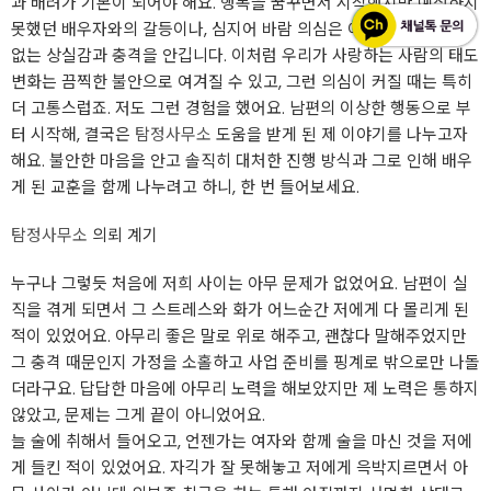
과 배려가 기본이 되어야 해요. 행복을 꿈꾸면서 시작했지만 예상하지
못했던 배우자와의 갈등이나, 심지어 바람 의심은 어느 순간 견딜 수
없는 상실감과 충격을 안깁니다. 이처럼 우리가 사랑하는 사람의 태도
변화는 끔찍한 불안으로 여겨질 수 있고, 그런 의심이 커질 때는 특히
더 고통스럽죠. 저도 그런 경험을 했어요. 남편의 이상한 행동으로 부
터 시작해, 결국은
탐정사무소
도움을 받게 된 제 이야기를 나누고자
해요. 불안한 마음을 안고 솔직히 대처한 진행 방식과 그로 인해 배우
게 된 교훈을 함께 나누려고 하니, 한 번 들어보세요.
탐정사무소
의뢰 계기
누구나 그렇듯 처음에 저희 사이는 아무 문제가 없었어요. 남편이 실
직을 겪게 되면서 그 스트레스와 화가 어느순간 저에게 다 몰리게 된
적이 있었어요. 아무리 좋은 말로 위로 해주고, 괜찮다 말해주었지만
그 충격 때문인지 가정을 소홀하고 사업 준비를 핑계로 밖으로만 나돌
더라구요. 답답한 마음에 아무리 노력을 해보았지만 제 노력은 통하지
않았고, 문제는 그게 끝이 아니었어요.
늘 술에 취해서 들어오고, 언젠가는 여자와 함께 술을 마신 것을 저에
게 들킨 적이 있었어요. 자긱가 잘 못해놓고 저에게 윽박지르면서 아