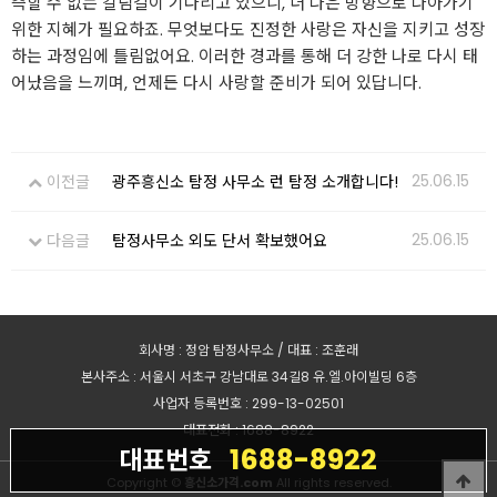
측할 수 없는 갈림길이 기다리고 있으니, 더 나은 방향으로 나아가기
위한 지혜가 필요하죠. 무엇보다도 진정한 사랑은 자신을 지키고 성장
하는 과정임에 틀림없어요. 이러한 경과를 통해 더 강한 나로 다시 태
어났음을 느끼며, 언제든 다시 사랑할 준비가 되어 있답니다.
25.06.15
이전글
광주흥신소 탐정 사무소 런 탐정 소개합니다!
25.06.15
다음글
탐정사무소 외도 단서 확보했어요
회사명 : 정암 탐정사무소 / 대표 : 조훈래
본사주소 : 서울시 서초구 강남대로 34길8 유.엘.아이빌딩 6층
사업자 등록번호 : 299-13-02501
대표전화 : 1688-8922
1688-8922
대표번호
Copyright ©
흥신소가격.com
All rights reserved.