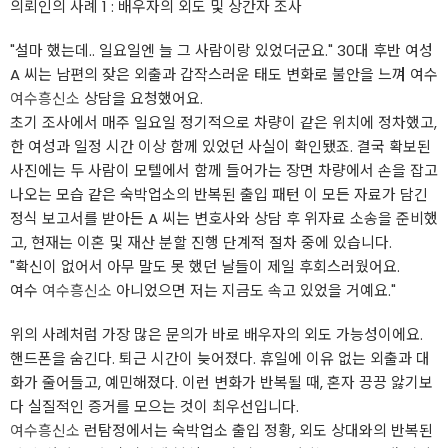
의뢰인의 사례 1 : 배우자의 외도 및 상간자 조사
"설마 했는데.. 일요일엔 늘 그 사람이랑 있었더군요." 30대 후반 여성
A 씨는 남편의 잦은 외출과 갑작스러운 태도 변화로 불안을 느껴 여수
여수흥신소
상담을 요청했어요.
초기 조사에서 매주 일요일 정기적으로 차량이 같은 위치에 정차했고,
한 여성과 일정 시간 이상 함께 있었던 사실이 확인됐죠. 결국 확보된
사진에는 두 사람이 모텔에서 함께 들어가는 장면 차량에서 손을 잡고
나오는 모습 같은 숙박업소의 반복된 출입 패턴 이 모든 자료가 담긴
정식 보고서를 받아든 A 씨는 변호사와 상담 후 위자료 소송을 준비했
고, 현재는 이혼 및 재산 분할 진행 단계적 절차 중에 있습니다.
"확신이 없어서 아무 말도 못 했던 날들이 제일 후회스러웠어요.
여수
여수흥신소
아니었으면 저는 지금도 속고 있었을 거예요."
위의 사례처럼 가장 많은 문의가 바로 배우자의 외도 가능성이에요.
핸드폰을 숨긴다. 퇴근 시간이 늦어졌다. 휴일에 이유 없는 외출과 대
화가 줄어들고, 예민해졌다. 이런 변화가 반복될 때, 혼자 끙끙 앓기보
다 실질적인 증거를 모으는 것이 최우선입니다.
여수흥신소
런탐정에서는 숙박업소 출입 정황, 외도 상대와의 반복된