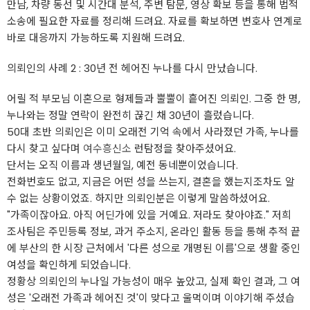
만남, 차량 동선 및 시간대 분석, 주변 탐문, 영상 확보 등을 통해 법적
소송에 필요한 자료를 정리해 드려요. 자료를 확보하면 변호사 연계로
바로 대응까지 가능하도록 지원해 드려요.
의뢰인의 사례 2 : 30년 전 헤어진 누나를 다시 만났습니다.
어릴 적 부모님 이혼으로 형제들과 뿔뿔이 흩어진 의뢰인. 그중 한 명,
누나와는 정말 연락이 완전히 끊긴 채 30년이 흘렀습니다.
50대 초반 의뢰인은 이미 오래전 기억 속에서 사라졌던 가족, 누나를
다시 찾고 싶다며
여수흥신소
런탐정을 찾아주셨어요.
단서는 오직 이름과 생년월일, 예전 동네뿐이었습니다.
전화번호도 없고, 지금은 어떤 성을 쓰는지, 결혼을 했는지조차도 알
수 없는 상황이었죠. 하지만 의뢰인분은 이렇게 말씀하셨어요.
"가족이잖아요. 아직 어딘가에 있을 거예요. 저라도 찾아야죠." 저희
조사팀은 주민등록 정보, 과거 주소지, 온라인 활동 등을 통해 추적 끝
에 부산의 한 시장 근처에서 '다른 성으로 개명된 이름'으로 생활 중인
여성을 확인하게 되었습니다.
정황상 의뢰인의 누나일 가능성이 매우 높았고, 실제 확인 결과, 그 여
성은 '오래전 가족과 헤어진 것'이 맞다고 울먹이며 이야기해 주셨습