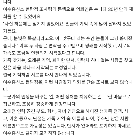
니다.
여수흥신소
런탐정 조사팀의 동행으로 의뢰인은 누나와 30년 만의 재
회를 할 수 있었어요.
"사실 처음에는 믿기지 않았어요. 얼굴이 기억 속에 많이 달라져 있었
거든요.
근데, 눈빛은 똑같더라고요. 아.. 맞구나 하는 순간 눈물이 그냥 쏟아졌
습니다." 이후 두 사람은 연락을 주고받으며 왕래를 시작했고, 서로의
가족도 조금씩 연결되기 시작했다고 합니다.
가족 찾기는, 오래된 기억, 희미한 단서, 연락처 하나 없는 사람을 찾고
싶은 마음 하나로 시작되는 여정입니다.
결국 기적처럼 서로를 다시 만나게 되었습니다.
여수흥신소
런탐정은, 이런 사람찾기 의뢰를 단순 조사로 보지 않습니
다.
누군가의 인생을 바꾸는 일, 어떤 상처를 치유하는 일, 그런 마음으로
접근하고, 조용히 정중하게 진행합니다.
오래전 연락 끊긴 부모, 형제, 자녀 입양으로 헤어진 생가족 전쟁, 사
고, 이혼 등으로 단절된 가족 기억 속 이름과 나이, 주소만 남은 사람
이름만으로도 가능성은 있습니다. 단서가 없더라도 포기하지 마세요.
여수흥신소
끝까지 포기하지 않습니다.