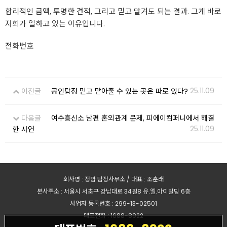
합리적인 금액, 투명한 견적, 그리고 믿고 맡겨도 되는 결과. 그게 바로
저희가 일하고 있는 이유입니다.
전화번호
25.11.09
이전글
공인탐정 믿고 맡아줄 수 있는 곳은 따로 있다?
다음글
여수흥신소 남편 혼외관계 문제, 피에이컴퍼니에서 해결
25.11.09
한 사연
회사명 : 정암 탐정사무소 / 대표 : 조훈래
본사주소 : 서울시 서초구 강남대로 34길8 유.엘.아이빌딩 6층
사업자 등록번호 : 299-13-02501
대표전화 : 1688-8922