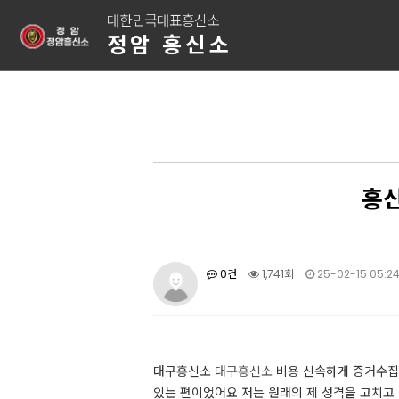
대한민국대표흥신소
정암 흥신소
흥신
0건
1,741회
25-02-15 05:2
대구흥신소
대구흥신소
비용 신속하게 증거수집 
있는 편이었어요 저는 원래의 제 성격을 고치고 