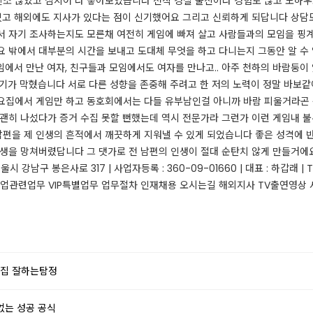
신소
많았고 심지어 다 좋아보였습니다 전직 경찰 출신이라 경험도 많고 노하
있고 해외에도 지사가 있다는 점이 신기했어요 그리고 신뢰하게 되답니다 상담도
서 자기 조사하는지도 모른채 여전히 게임에 빠져 살고 사람들과의 모임을 핑계
요 밖에서 대부분의 시간을 보내고 도대체 무엇을 하고 다니는지 그동안 알 수
에서 만난 여자, 친구들과 모임에서도 여자를 만나고.. 아주 천하의 바람둥이
기가 막혔습니다 서로 다른 성향을 존중해 주려고 한 저의 노력이 정말 바보같
 ​ 집에서 게임만 하고 동호회에서는 다들 유부남인걸 아니까 바람 피울거라곤
 괜히 나섰다가 증거 수집 못할 뻔했는데 역시 전문가라 그런가 이런 게임내 
편을 제 인생의 흔적에서 깨끗하게 지워낼 수 있게 되었습니다 좋은 성격에 
인생을 망쳐버렸답니다 그 댓가로 전 남편의 인생이 절대 순탄치 않게 만들거에
남구 봉은사로 317 | 사업자등록 : 360-09-01660 | 대표 : 하갑래 | TEL. 1
업무 기업관련업무 VIP특별업무 업무절차 인재채용 오시는길 해외지사 TV출연영상 사례
수집 잘하는탐정
없는 성공 공식