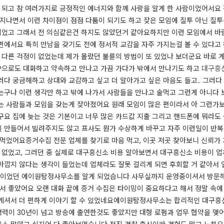
게 되고 참 여러가지로 긍정적인 에너지와 함께 사랑을 알게 한 사람이었어서요
 지나면서 이런 차이점이 점점 다툼이 되기도 하고 잦은 모임에 질투 아닌 질
이었고 그래서 전 의심같은건 하지도 않았던거 같아요 ​ 하지만 이런 모임에서
편에서요 특히 만남을 갖기도 전에 정서적 교감을 자주 가지는걸 볼 수 있다고
별 다른 걱정이 없었는데 제가 몰랐던 불륜의 방법이 또 있었나 보더군요 바로
?으로도 대화하고 약속하고 만나고 가끔 가다가 밖에서 만나기도 하고
대구흥
다 궁금해하고 상대와 교감하고 싶고 더 알아가고 싶은 마음도 들고.. 그러다 
는구나 이런 생각만 하고 밖에 나가서 사람들을 만나고 술먹고 그런게 아니다 
는 사람들과 모임을 갖는게 잦아졌어요 원래 모임이 많은 편이라서 아 그런가
구요 집에 늦는 것은 기본이고 너무 많은 카드값 지출 그리고 핸드폰에 뭐라도
 만들어서 빌려주지도 않고 프사도 뭔가 수상하게 바꾸고 자주 이런일이 반복
먹었어요 ​ 증거수집 전문 업체를 찾기로 마음 먹고, 이곳 저곳 찾아보니 신뢰가
에 없었고, 그러던 중 실제로 대구흥신소 비용 알아보면서 대구흥신소 비용이 
아깝지 않다는 생각이 들었는데 업체라도 잘못 걸리게 되면 후회할 거 같아서
리적이었던 에이원탐정사무소를 알게 되었습니다 사무실까지 운영중이셔서 방문해
서 좋았어요 오랜 대화 끝에 증거 수집은 타이밍이 중요하다고 해서 정말 속에
셔서 더 편하게 이야기 할 수 있었네요 ​ 에이원탐정사무소는 합리적인 대구흥
력이 30년이 넘고 방송에 출연한것도 좋았지만 대형 로펌과 업무 협약을 맺어