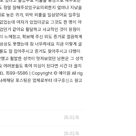
우도 있다고 들었구요 서울을 중심으로 제주도는
 정말 잘해주셨었구요 ​ 의뢰한지 얼마나 지났을
로 늦은 귀가, 외박 외출을 일삼았어요 일주일
 없었는데 여자가 있었더군요 그것도 한 명이 아
 었던거 같아요 활달하고 사교적인 것이 장점이
이 느껴졌고, 확보해 주신 외도 증거로 깔끔하게
 상상도 못했는데 참 너무하네요 지금 이렇게 글
불륜도 잘 잡아주시고 증거도 찾아주시고 다행이
반했고 활발한 성격이 멋져보였던 남편은 그 성격
요 여러분들도 혹여 의심이 된다면 시간 더 끌지
599-5586 | Copyright © 에이원 All rig
 ​​​​ 해당 포스팅은 업체로부터
대구흥신소
원고
25.02.15
25.02.15