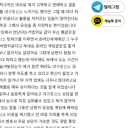
 적극적인 데쉬로 제가 고백하고 연애하고 결혼
투를
대구흥신소
느끼기도 했지만 그럴 때 마다 저
 바람 피운다고 불륜을 저지르는 일들이 많아진다는
 하죠 그래서 모임을 좀 지양하는 편이었습니다
 게임에서 만난다는거였어요 같이 무슨 팸같은걸
신소
팀워크를 이루면서 온라인세계에선 그 누구
바람피운다고 하네요 ​​ 온라인 게임같은걸 즐겨
보니 말리지도 않았어요 그런데 남편이 점점 이
보다 하려고 했는데 아무래도 밖에서 도는 시간이
 숨겨놓았는지 제가 잠깐 뭐라도
대구흥신소
검
되니 분명 외도를 하고 있다고 확신이 들었고 가
 가지 않거나 타 지역 업체도 너무나 많더라고요
업체별로 매우 상이하다는 것을 알게 되었습니다
 얼마나 꼼꼼하게 알아보고
대구흥신소
상담을 받
서 눈으로 직접 살펴볼수 있었고 제가 알아야
 있는 말들 그동안 남편의 모임들 게임에 빠져있
신소 비용을 제시했고 전 바로 의뢰를 하게 되었
서 변호사 무료 상담이 가능한 것도 정말 좋았