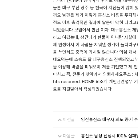
습니다 인터넷에 검색하니 후기도 정말
대구흥
물론 대구 부산 광주 등 전국에 지점들이 많이 
까요 남편은 제가 이렇게 흥신소 비용을 투자해
정도 이후 충격적인 결과에 말문이 막히 더라고
니었습니다 모임에서 만난 여자,
대구흥신소
게임
라고 여겼는데, 상간녀가 한둘이 아니란 사실에 
제 인생에서 이 사람을 지워낼 생각이 들더라구요
을 쓰면서도 충격이 가시질 않습니다 의심 돼서
네요 ​ 덕분에 소송도 잘
대구흥신소
진행되었고 남
을 이용해 바람을 피워오며 저를 기만했고 제 
마시고 꼭, 전문가 찾아가서 의뢰하세요 ​주소 : 서울시 강
hts reserved. HOME A1소개 개인관련
료를 지원받아서 작성되었습니다 ​
이전글
양산흥신소 배우자 외도 증거 
다음글
흥신소 탐정 선정시 100% 실패