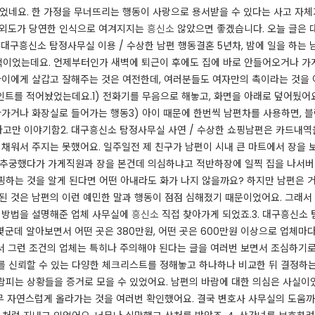
었네요. 한 가정을 무너뜨리는 행동이 사랑으로 용서받을 수 있다는 사고 자체
 외도가 당연한 인식으로 여겨지지는
흥신소
않았으면 좋겠습니다. 오늘 글은 
 대구흥신소 탐정사무실 이용 / 수상한 남편 행동결혼 5년차, 밤에 일을 하는 
이었는데요. 언제부터인가 새벽에 퇴근이 후에도 집에 바로 안들어오거나 가
 아이에게 살갑고 잘해주는 것은 여전한데, 여러분들도 여자만의 촉이라는 것을 
트를 적어놨었는데요.​1) 전화기를 무음으로 해놓고, 화면을 아래로 덮어뒀어요
나가거나 화장실로 들어가는 행동3) 아이 때문에 한번씩 남편차를 사용하면, 블
고만 이야기함​2. 대구흥신소 탐정사무실 사연 / 수상한 쇼핑남편은 카드내역
 채워서 주지는 못했어요. 일주일전 제 친구가 남편이 시내 큰 마트에서 장을 
 추궁했다가 가게직원과 장을 본건데 의심하냐고 적반하장에 일찍 집을 나서버
핑하는 것을 알게 된다면 어떤 아내라도 화가 나지 않을까요? 하지만 남편은 
 된 것은 남편의 이런 예민한 말과 행동이 점점 심해졌기 때문이었어요. 그래
결 방법을 설명해준 업체 사무실에
흥신소
직접 찾아가게 되었죠.​3. 대구흥신소
군데 알아보면서 어떤 곳은 380만원, 어떤 곳은 600만원 이상으로 업체마다
서 그런 조건의 업체는 특히나 주의해야 된다는 글을 여러번 보면서 조심하기로 
를 신뢰할 수 있는 다양한 체크리스트를 정해놓고 하나하나 비교한 뒤 결정하는
피는 상황들을 증거로 모을 수 있었어요. ​남편의 바람에 대한 의심은 사실이
너무 자연스럽게 올라가는 것을 여러번 확인했어요. 결국 변호사 사무실의 도움