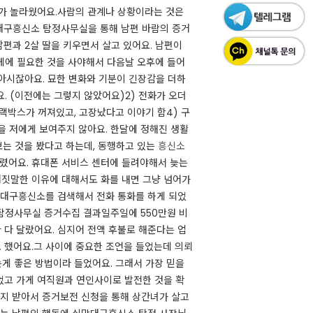
가 놀라웠어요.​사람의 관계나 상황이라는 것은
대구흥신소 탐정사무실을 통해 남편 바람의 증거
남편과 2살 딸을 키우면서 살고 있어요. 남편이
게에 필요한 것을 사야해서 다음날 오후에 들어
아시잖아요. 묘한 변화와 기분이 긴장감을 더하
. (이전에는 그렇지 않았어요)2) 전화가 오더
랙박스가 꺼져있고, 고장났다고 이야기 함4) 구
을 저에게 보여주지 않아요. 한달에 정해진 생활
보는 것을 봤다고 하는데, 동행하고 있는
흥신소
렸어요. 휴대폰 서비스 센터에 들려야해서 늦는
거짓말한 이유에 대해서도 화를 내면 그냥 넘어가
서 대구흥신소를 검색해서 전화 통화를 하게 되었
 탐정사무실 증거수집 결과일주일에 550만원 비
 다 달랐어요. 심지어 전액 후불로 해준다는 업
했어요.​그 사이에 중요한 조언을 들었는데 의뢰
게 좋은 방법이라 들었어요. 그래서 가장 믿을
었고 가게 여직원과 연인사이로 발전한 것을 확
까지 받아서 증거보전 신청을 통해 상간녀가 살고