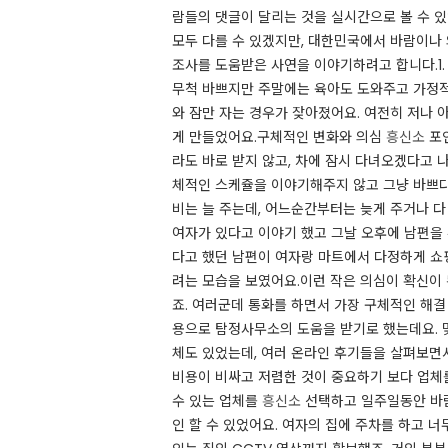
람들의 댓글이 달리는 것을 실시간으로 볼 수 있
모두 다를 수 있겠지만, 대한민국에서 바람이나
조사를 도움받은 사연을 이야기하려고 합니다.​1.
무척 바쁘지만 주말에는 육아도 도와주고 가정적
와 잠만 자는 경우가 잦아졌어요. 여전히 저나
게 만들었어요.​구체적인 변화와 의심
흥신소
포인
라도 바로 받지 않고, 차에 잠시 다녀오겠다고 
체적인 스케쥴을 이야기해주지 않고 그냥 바쁘다
비는 늘 주는데, 어느순간부터는 늦게 주거나 다
여자가 있다고 이야기 했고 그날 오후에 남편을
다고 했던 남편이 여자랑 마트에서 다정하게 쇼
려는 모습을 보였어요.​이런 작은 의심이 확신이
죠. 여러군데 통화를 하면서 가장 구체적인 해
용으로 탐정사무소의 도움을 받기로 했는데요. 몇
체도 있었는데, 여러 온라인 후기들을 살펴보면
비용이 비싸고 저렴한 것이 중요하기 보다 업체
수 있는 업체를
흥신소
선택하고 일주일동안 바람
인 할 수 있었어요. 여자의 집에 주차를 하고 