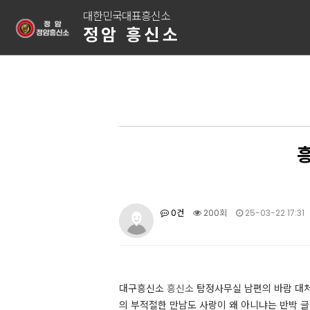
대한민국대표흥신소
정암 흥신소
흥
0건
200회
25-03-22 17:31
대구흥신소
흥신소
탐정사무실 남편의 바람 대처
의 부적절한 만남도 사랑이 왜 아니냐는 반박 글