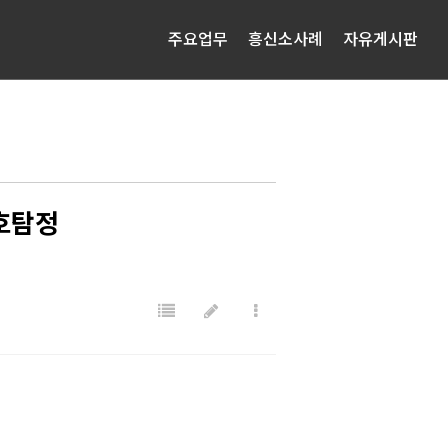
주요업무
흥신소사례
자유게시판
호탐정