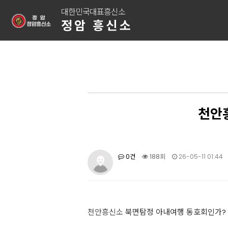
대한민국대표흥신소
정암 흥신소
천안
0건
188회
26-05-11 01:44
천안흥신소
북면탐정 아내여행 동호회인가?