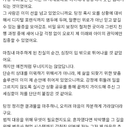
되는 것이었어요.
그 사람은 이미 선을 넘고 있었으니까요.
탐정
혹시 모를 상황에 대비
해서 디지털 포렌식까지 염두에 두며, 말뿐인 위로가 아닌 믿고 맡길
수 있는 물증을 모아갔죠. 비밀 유지 보장이 철저한 곳이라 그런지 진
행 과정 중에 새어 나갈 걱정 없이 오로지 제 미래와 아이의 권익에만
집중할 수 있었어요.
마침내 마주하게 된 진실의 순간, 심장이 입 밖으로 튀어나올 것 같았
어요.
하지만 예전처럼 무너지지는 않았답니다.
단순히 상대를 미워하기 위해서가 아니라, 제 삶을 되찾기 위한 맞춤
솔루션이 이미 제 손안에 쥐어져 있었으니까요. 감정에 휘둘려 일을
그르치지 않도록 실시간 상황 공유를 통해 끝까지 가이드해 주신 그
세심함이 저를 단단히 붙잡은 것 같아요.
탐정
정리한 결과물을 마주하니, 오히려 마음이 차분하게 가라앉더라
구요.
법적 대응을 위해 무엇이 필요한지도요. 혼자였다면 막막했을 그 길을
위해 변호사 협업 시스템까지 갖춰진 덕분에 저는 그저 제 마음을 추