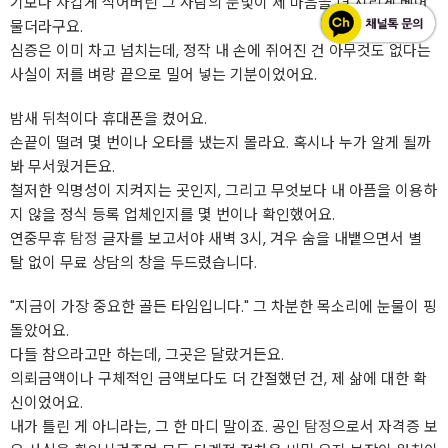
기보다 차갑게 식어버린 그 사람의 눈빛이 제 마음을 더 시리게 베어
물더라구요.
심증은 이미 차고 넘치는데, 정작 내 손에 쥐어진 건 아무것도 없다는
사실이 저를 벼랑 끝으로 밀어 넣는 기분이었어요.
밤새 뒤척이다 휴대폰을 켰어요.
손끝이 떨려 몇 번이나 오타를 냈는지 몰라요. 혹시나 누가 알게 될까
봐 무서웠거든요.
철저한 익명성이 지켜지는 곳인지, 그리고 무엇보다 내 아픔을 이용하
지 않을 정식 등록 업체인지를 몇 번이나 확인했어요.
연중무휴
탐정
글자를 보고서야 새벽 3시, 겨우 숨을 내뱉으면서 별
탈 없이 무료 상담의 창을 두드렸습니다.
"지금이 가장 중요한 골든 타임입니다." 그 차분한 목소리에 눈물이 핑
돌았어요.
다들 참으라고만 하는데, 그곳은 달랐거든요.
의뢰금액이나 구체적인 금액보다도 더 간절했던 건, 제 삶에 대한 확
신이었어요.
내가 틀린 게 아니라는, 그 한 마디 말이죠. 공인
탐정
으로서 자격증 보