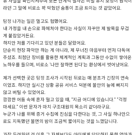
유 사실을 확인시켜주며 모든 단계적 절차은 비밀 유지 보장이 원칙이
라던 그 말에 비로소 꽉 막혔던 숨통이 조금 트이는 것 같았어요.
탐정
나가는 일은 멀고도 험했어요.
내 가정을 내 손으로 파헤쳐야 한다는 사실이 자꾸만 제 발목을 무겁
게 붙잡았거든요.
하지만 저를 기다리고 있던 분들은 달랐어요.
단순히 현장 파악만 하는 게 아니라, 제 무너진 마음부터 먼저 다독여
주셨죠. 최첨단 장비를 활용한 체계적인 계획과 그동안 수없이 쌓아온
노하우를 들으며, 비로소 '나만 잘하면 된다'는 환상에서 벗어났어요.
제가 선택한 곳은
탐정
조사가 시작된 뒤로는 매 분초가 긴장의 연속
이었죠. 하지만 실시간 상황 공유 서비스 덕분에 불안의 늪에 빠지지
않고 버틸 수 있었어요.
깜깜한 어둠 속에 혼자 떨고 있을 때, "지금 어디에 있습니다." "걱정
마세요." 이런 문자가 마치 구조대원의 목소리 같더라구요.
누군가 나를 위해 증거 수집에 진심을 다한다는 것, 그 사실 하나만으
로도 지독했던 불면의 밤이 조금씩 짧아지는 것을 느꼈답니다.
가장 두려웠던 건 이혼 그 자체보다도 아이에게 당당하지 못한 엄마가