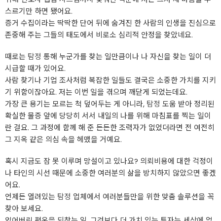
스르기만 하면 됐어요.
증거 수집이라는 딱딱한 단어 뒤에 숨겨진 한 사람의 인생을 진심으로
존중해 주는 그들의 태도에서 비로소 심리적 안정을 찾았네요.
때로는
탐정
통해 누군가를 찾는 일만큼이나 나 자신을 찾는 일이 더
시급할 때가 있어요.
사람 찾기나 기업 조사처럼 복잡한 일들도 결국은 소중한 가치를 지키
기 위함이잖아요. 저는 이번 일을 겪으며 깨닫게 되었는데요.
가장 큰 용기는 모르는 척 덮어두는 게 아니라,
탐정
도움 받아 정리된
확실한 물증 앞에 당당히 서서 내일의 나를 위해 마침표를 찍는 일이
란 걸요. 그 과정에 함께 해 준 든든한 조력자가 없었더라면 전 여전히
그 지옥 같은 의심 속을 헤맸을 거예요.
혹시 지금도 잠 못 이루며 망설이고 있나요? 의뢰비용에 대한 걱정이
나 타인의 시선 때문에 소중한 여러분의 삶을 방치하지 않았으면 좋겠
어요.
언제든 열려있는
탐정
업체에서 여러분들만을 위한 맞춤 솔루션을 꼭
찾아 보세요.
잃어버린 평온을 되찾는 일, 그것보다 더 가치 있는 투자는 세상에 없