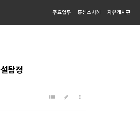
주요업무
흥신소사례
자유게시판
사설탐정