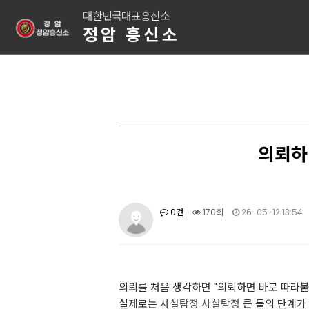
대한민국대표흥신소
정암 흥신소
의뢰하
0건
170회
26-05-12 13:54
의뢰를 처음 생각하면 "의뢰하면 바로 따라붙나
실제로는
사설탐정
사설탐정
큰 틀의 단계가