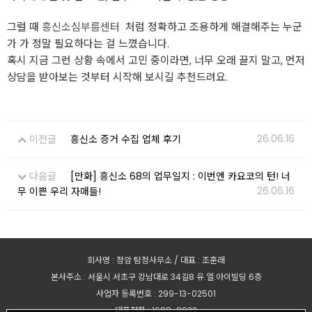
그럴 때
흥신소심부름센터
​ 처럼 정확하고 조용하게 해결해주는 누군
가 가 정말 필요하다는 걸 느꼈습니다.
혹시 지금 그런 상황 속에서 고민 중이라면, 너무 오래 끌지 말고, 먼저
상담을 받아보는 것부터 시작해 보시길 추천드려요.
26.06.16
이전글
흥신소 증거 수집 업체 후기
다음글
[만화] 흥신소 68의 업무일지 : 이번엔 카요코의 턴! 너
26.06.16
무 이쁜 우리 자매들!
회사명 : 정암 탐정사무소 / 대표 : 조훈래
본사주소 : 서울시 서초구 강남대로 34길8 유.엘.아이빌딩 6층
사업자 등록번호 : 299-13-02501
대표전화 : 1688-8922