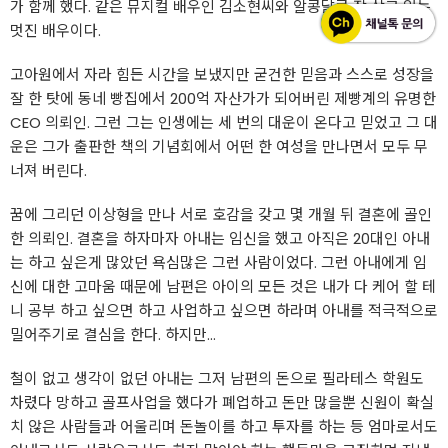
가 함께 했다. 같은 뮤지컬 배우인 김소현씨와 알콩달콩 잘 살고 있는
멋진 배우이다.
고아원에서 자라 힘든 시간을 보냈지만 굳건한 믿음과 스스로 성장을
잘 한 탓에 동네 빵집에서 200억 자산가가 되어버린 제빵계의 유명한
CEO 의뢰인. 그런 그는 인생에는 세 번의 대운이 온다고 믿었고 그 대
운은 그가 출판한 책의 기념회에서 어떤 한 여성을 만나면서 모두 무
너져 버린다.
꿈에 그리던 이상형을 만나 서로 호감을 갖고 몇 개월 뒤 결혼에 골인
한 의뢰인. 결혼을 하자마자 아내는 임신을 했고 아직은 20대인 아내
는 하고 싶은게 많았던 욕심많은 그런 사람이었다. 그런 아내에게 임
신에 대한 고마움 때문에 남편은 아이의 모든 것은 내가 다 케어 할 테
니 공부 하고 싶으면 하고 사업하고 싶으면 하라며 아내를 적극적으로
밀어주기로 결심을 한다. 하지만...
철이 없고 생각이 없던 아내는 그저 남편의 돈으로 필라테스 학원도
차렸다 망하고 골프사업을 했다가 폐업하고 돈만 많을뿐 신원이 확실
치 않은 사람들과 어울리며 돈놀이를 하고 투자를 하는 등 엄마로서도