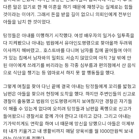
다른 말은 없기로 한 채 이혼을 하기 때문에 재청구는 실제로는 힘들
것이라는 이야기. 그래서 돈을 받을 길이 없으니 의뢰인에게 전부인
아들을 납치 한 것이었다.
탐정
들은 아내를 미행하기 시작했다. 여성 배우자의 일거수 일투족을
다 지켜봤으나 아내는 법원에서 유아인도명령으로 찾아올까 두려워
이사까지 해버렸고... 호스트바를 다니며 남자를 집에 끌어들여 아이
가 있는 집에서 남자와의 밀회도 서슴치 않았으며 아직 7살 밖에 안
된 아이에게 쓰레기를 버리라는 등 각종 심부름과 편의점에서 산 음식
으로 식단을 챙기는 등 엄마로서 하지 못 할 행동들을 했다.
그렇게 며칠을 찾아 다닌 끝에 결국 아내는
탐정
들에게 꼬리를 밟혔고
남편은 아들을 찾으러 현장에 도착을 했다. 하지만 주변인들의 신고로
경찰이 출동했고 법원의 인도명령서까지 보여줬지만 경찰은 자기들
이 해줄 수 있는게 없다며 오히려
탐정
들과 남편을 폭행으로 신고가
들어왔으니 경찰서로 함께 가야 한다고 데리고 갔다. 그리고 아내는
기가막히게도 연락을 하여 너 때문에 망신을 당했으니 아들은 이제부
터 내가 키울거고 내 생활비까지 매달 양육비를 월 1000만원씩 보내
라는 이야기를 전했다.