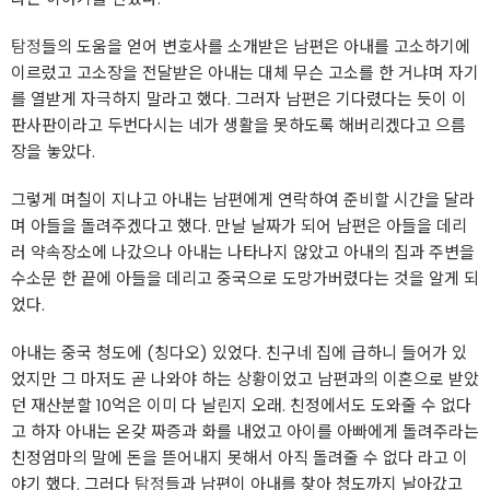
탐정
들의 도움을 얻어 변호사를 소개받은 남편은 아내를 고소하기에
이르렀고 고소장을 전달받은 아내는 대체 무슨 고소를 한 거냐며 자기
를 열받게 자극하지 말라고 했다. 그러자 남편은 기다렸다는 듯이 이
판사판이라고 두번다시는 네가 생활을 못하도록 해버리겠다고 으름
장을 놓았다.
그렇게 며칠이 지나고 아내는 남편에게 연락하여 준비할 시간을 달라
며 아들을 돌려주겠다고 했다. 만날 날짜가 되어 남편은 아들을 데리
러 약속장소에 나갔으나 아내는 나타나지 않았고 아내의 집과 주변을
수소문 한 끝에 아들을 데리고 중국으로 도망가버렸다는 것을 알게 되
었다.
아내는 중국 청도에 (칭다오) 있었다. 친구네 집에 급하니 들어가 있
었지만 그 마저도 곧 나와야 하는 상황이었고 남편과의 이혼으로 받았
던 재산분할 10억은 이미 다 날린지 오래. 친정에서도 도와줄 수 없다
고 하자 아내는 온갖 짜증과 화를 내었고 아이를 아빠에게 돌려주라는
친정엄마의 말에 돈을 뜯어내지 못해서 아직 돌려줄 수 없다 라고 이
야기 했다. 그러다
탐정
들과 남편이 아내를 찾아 청도까지 날아갔고