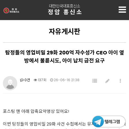
대한민국대표흥신소
정암 흥신소
자유게시판
탐정들의 영업비밀 29화 200억 자수성가 CEO 아이 옆
방에서 불륜시도, 아이 납치 금전 요구
0건
137회
26-06-16 21:38
포스팅 맨 아래 압축요약영상 있어요!
이번
탐정
들의 영업비밀 29화 사건 수첩에서는 뮤지컬 배우 손준호씨