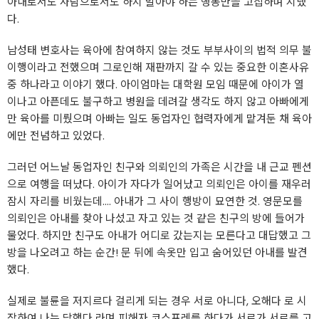
아내로서도 사람으로서도 하지 말아야 하는 행동만을 고집하며 지냈
다.
남성태 변호사는 육아에 참여하지 않는 것도 부부사이의 법적 의무 불
이행이라고 전했으며 그로인해 재판까지 갈 수 있는 중요한 이혼사유
중 하나라고 이야기 했다. 아이엄마는 대학원 모임 때문에 아이가 열
이나고 아픈데도 불구하고 병원을 데려갈 생각도 하지 않고 아빠에게
만 육아를 미뤘으며 아빠는 일도 동업자인 협력자에게 맡겨둔 채 육아
에만 전념하고 있었다.
그러던 어느날 동업자인 친구와 의뢰인의 가족은 시간을 내 근교 펜션
으로 여행을 떠났다. 아이가 자다가 일어났고 의뢰인은 아이를 재우러
잠시 자리를 비웠는데.... 아내가 그 사이 행방이 묘연한 것. 영문모를
의뢰인은 아내를 찾아 나섰고 자고 있는 것 같은 친구의 방에 들어가
물었다. 하지만 친구도 아내가 어디로 갔는지는 모른다고 대답했고 그
방을 나오려고 하는 순간! 문 뒤에 속옷만 입고 숨어있던 아내를 발견
했다.
실제로 불륜을 저지르다 걸리게 되는 경우 서로 아니다, 오해다 로 시
작하여 나는 당했다 라며 피해자 코스프레를 하다가 서로가 서로를 고