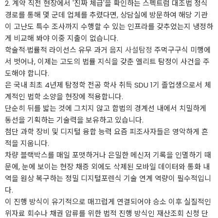
2. 계약 직전 현장에서 '진짜 체급'을 확인하는 스펙트럼 대조법 정식
경로를 통해 몇 군데 업체를 추렸다면, 상담실에 방문하여 해당 기관
이 고난도 특수 조사까지 수행할 수 있는 인프라를 갖추었는지 냉정하
게 비교해 봐야 이중 지출이 없습니다.
학술적·법률적 라이선스 유무 과거 음지
사설탐정
주먹구구식 미행에
서 벗어나, 이제는 고도의 법률 지식을 갖춘 엘리트 탐정이 사건을 주
도해야 합니다.
은 국내 최초 4년제 탐정학 전공 학사 취득 SDU 1기 졸업생으로서 체
계적인 법학 소양을 현장에 적용합니다.
단순히 뒤를 밟는 것에 그치지 않고 합법의 경계선 내에서 치밀하게
동선을 기획하는 기술력을 보유하고 있습니다.
첨단 과학 장비 및 디지털 융합 능력 요즘 피조사자들은 영악하게 흔
적을 지웁니다.
차량 블랙박스를 매일 포맷하거나 은밀한 메신저 기록을 인멸하기 때
문에, 눈에 보이는 현장 채증 외에도 삭제된 모바일 데이터와 통화 내
역을 원상 복구하는 정밀 디지털포렌식 기술 연계 역량이 필수적입니
다.
이 진행 방식이 유기적으로 매끄럽게 연결되어야 승소 이후 실질적인
위자료 회수나 채권 압류를 위한 법적 진행 방식인 재산조회 신청 단