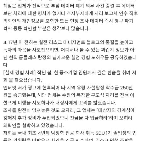
책임은 업체가 전적으로 부담 데이터 폐기 의무 사건 종결 후 데이터
보관 처리에 대한 명시가 없거나 흐지부지하게 처리 보고서 인수 직후
의뢰인의 개인정보를 포함한 모든 현장 조사 데이터 즉시 영구 파기
확약 등등 확인할 부분은 생각보다 많습니다.
4. 17년 이 전하는 실전 리스크 매니지먼트 블로그의 품질을 높이고
독자의 마음을 사로잡으려면, 어디서나 볼 수 있는 짜깁기 정보가 아
닌 현직 톱클래스 탐정의 날카로운 실전 경험 노하우를 공유하겠습니
다
[실제 경험 사례] 작년 봄, 한 중소기업 임원께서 깊은 한숨을 쉬며 저
희 을 찾으셨습니다.
인터넷 저가 광고에 현혹되어 타 지역 유령
사설탐정
착수금 250만
원을 송금했는데, 해당 업체는 수원의 복잡한 구도심 지리를 전혀 어
설프게 미행을 시도하다가 대상자에게 꼬리를 밟혔습니다.
조사를 완전히 망쳐놓은 것도 모자라, 그 업체는 "대상자의 경계심이
강해져 추가 장비가 투입되었으니 잔금을 다 입금하라"라며 오히려
의뢰인을 협박하고 있었습니다.
저희는 국내 최초 4년제 탐정학 전공 학사 취득 SDU 1기 졸업생의 법
률적 기획력을 바탕으로 사건을 긴급 인수하여, 리스크 면책 조항을