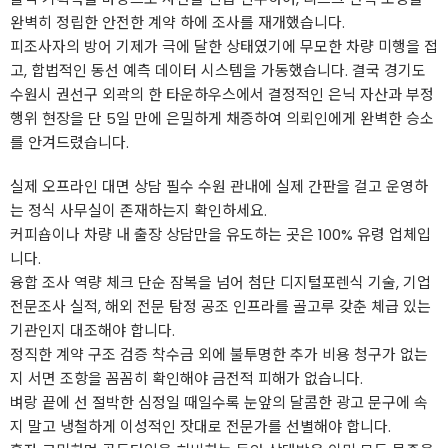
완벽히 정립한 안전한 계약 하에 조사를 재개했습니다.
피조사자의 방어 기제가 극에 달한 상태였기에 무모한 차량 미행을 접
고, 합법적인 동선 예측 데이터 시스템을 가동했습니다. 결국 경기도
수원시 권선구 외곽의 한 타운하우스에서 결정적인 은닉 자산과 부정
행위 현장을 단 5일 만에 은밀하게 채증하여 의뢰인에게 완벽한 승소
를 안겨드렸습니다.
실제 오프라인 대면 상담 필수 수원 관내에 실제 간판을 걸고 운영하
는 정식 사무실이 존재하는지 확인하세요.
커피숍이나 차량 내 출장 상담만을 유도하는 곳은 100% 유령 업체입
니다.
융합 조사 역량 체크 단순 잠복을 넘어 첨단 디지털포렌식 기술, 기업
전문조사 실적, 해외 전문 탐정 공조 인프라를 골고루 갖춘 체급 있는
기관인지 대조해야 합니다.
정직한 계약 구조 검증 착수금 외에 불투명한 추가 비용 청구가 없는
지 서면 조항을 꼼꼼히 확인해야 금전적 피해가 없습니다.
벼랑 끝에 선 절박한 심정일 때일수록 눈앞의 달콤한 광고 문구에 속
지 말고 냉철하게 이성적인 잣대로 전문가를 선별해야 합니다.