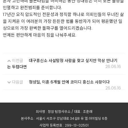
혼자 고민하며 골든타임을 허비하는 동안 상대방은 이미 모든 물증을
인멸하고 완전범죄를 준비합니다.
17년간 오직 압도적인 전문성과 정직함 하나로 의뢰인들의 무너진 삶
을 지켜온 이 여러분의 가장 든든한 법률 동반자가 되어 평온했던 일
상으로의 가장 완벽한 돌파구를 열어드리겠습니다.
언제든 편안하게 마음의 짐을 나눠주세요.
이전글
대구흥신소 사설탐정 사람을 찾고 싶지만 막상 만나기
26.06.16
는 두렵다면
다음글
정성일, 이혼 6개월 만에 코미디 흥신소 사장이다
26.06.16
회사명 : 정암 탐정사무소 / 대표 : 조훈래
본사주소 : 서울시 서초구 강남대로 34길8 유.엘.아이빌딩 6층
사업자 등록번호 : 299-13-02501