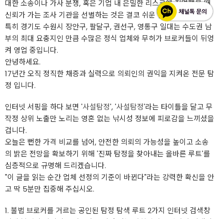
대한 소송이나 가사 분쟁, 혹은 기업 내 은밀한 리스크에 직면했을 때
신뢰가 가는 조사 기관을 선별하는 것은 결코 쉬운 일이 아닙니다.
특히 경기도 수원시 장안구, 팔달구, 권선구, 영통구 일대는 수도권 남
부의 최대 요충지인 만큼 수많은 정식 업체와 무허가 브로커들이 뒤엉
켜 영업 중입니다.
안녕하세요.
17년간 오직 정직한 채증과 실력으로 의뢰인의 권익을 지켜온 전문 탐
정 입니다.
인터넷 서핑을 하다 보면 '
사설탐정
', '
사설탐정
'라는 타이틀을 달고 무
작정 상위 노출만 노리는 영혼 없는 낚시성 정보에 피로감을 느끼셨을
겁니다.
오늘은 뻔한 가격 비교를 넘어, 안전한 의뢰의 가능성을 높이고 소송
의 밝은 전망을 확보하기 위해 '진짜 탐정을 찾아내는 올바른 루트'를
심층적으로 규명해 드리겠습니다.
"이 글을 읽는 순간 업체 선정의 기준이 바뀐다"라는 강력한 확신을 안
고 딱 5분만 집중해 주십시오.
1. 불법 브로커를 거르는 공인된 탐정 탐색 루트 2가지 인터넷 검색창