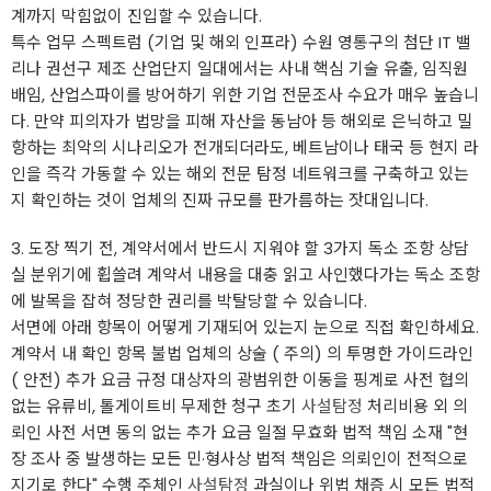
계까지 막힘없이 진입할 수 있습니다.
특수 업무 스펙트럼 (기업 및 해외 인프라) 수원 영통구의 첨단 IT 밸
리나 권선구 제조 산업단지 일대에서는 사내 핵심 기술 유출, 임직원
배임, 산업스파이를 방어하기 위한 기업 전문조사 수요가 매우 높습니
다. 만약 피의자가 법망을 피해 자산을 동남아 등 해외로 은닉하고 밀
항하는 최악의 시나리오가 전개되더라도, 베트남이나 태국 등 현지 라
인을 즉각 가동할 수 있는 해외 전문 탐정 네트워크를 구축하고 있는
지 확인하는 것이 업체의 진짜 규모를 판가름하는 잣대입니다.
3. 도장 찍기 전, 계약서에서 반드시 지워야 할 3가지 독소 조항 상담
실 분위기에 휩쓸려 계약서 내용을 대충 읽고 사인했다가는 독소 조항
에 발목을 잡혀 정당한 권리를 박탈당할 수 있습니다.
서면에 아래 항목이 어떻게 기재되어 있는지 눈으로 직접 확인하세요.
계약서 내 확인 항목 불법 업체의 상술 ( 주의) 의 투명한 가이드라인
( 안전) 추가 요금 규정 대상자의 광범위한 이동을 핑계로 사전 협의
없는 유류비, 톨게이트비 무제한 청구 초기
사설탐정
처리비용 외 의
뢰인 사전 서면 동의 없는 추가 요금 일절 무효화 법적 책임 소재 "현
장 조사 중 발생하는 모든 민·형사상 법적 책임은 의뢰인이 전적으로
지기로 한다" 수행 주체인
사설탐정
과실이나 위법 채증 시 모든 법적