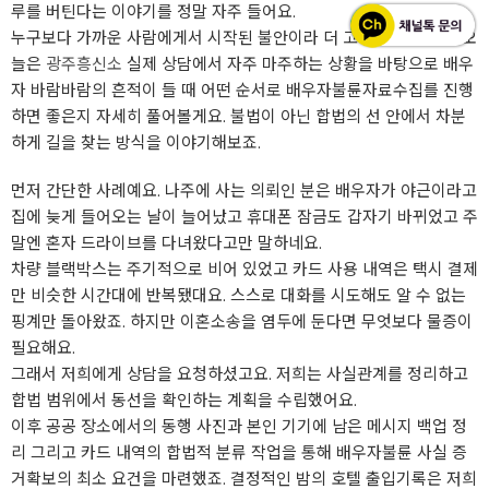
루를 버틴다는 이야기를 정말 자주 들어요.
누구보다 가까운 사람에게서 시작된 불안이라 더 고독하죠. 그래서 오
늘은
광주흥신소
실제 상담에서 자주 마주하는 상황을 바탕으로 배우
자 바람바람의 흔적이 들 때 어떤 순서로 배우자불륜자료수집를 진행
하면 좋은지 자세히 풀어볼게요. 불법이 아닌 합법의 선 안에서 차분
하게 길을 찾는 방식을 이야기해보죠.
먼저 간단한 사례예요. 나주에 사는 의뢰인 분은 배우자가 야근이라고
집에 늦게 들어오는 날이 늘어났고 휴대폰 잠금도 갑자기 바뀌었고 주
말엔 혼자 드라이브를 다녀왔다고만 말하네요.
차량 블랙박스는 주기적으로 비어 있었고 카드 사용 내역은 택시 결제
만 비슷한 시간대에 반복됐대요. 스스로 대화를 시도해도 알 수 없는
핑계만 돌아왔죠. 하지만 이혼소송을 염두에 둔다면 무엇보다 물증이
필요해요.
그래서 저희에게 상담을 요청하셨고요. 저희는 사실관계를 정리하고
합법 범위에서 동선을 확인하는 계획을 수립했어요.
이후 공공 장소에서의 동행 사진과 본인 기기에 남은 메시지 백업 정
리 그리고 카드 내역의 합법적 분류 작업을 통해 배우자불륜 사실 증
거확보의 최소 요건을 마련했죠. 결정적인 밤의 호텔 출입기록은 저희