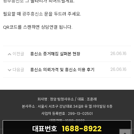
광주흥신소
그 울타리가 되어드릴게요.
필요할 때
광주흥신소
문을 두드려 주세요.
QR코드를 스캔하면 상담연결 됩니다.
26.06.16
이전글
흥신소 증거채집 살펴본 현장
26.06.16
다음글
흥신소 의뢰가격 및 흥신소 이용 후기
회사명 : 정암 탐정사무소 / 대표 : 조훈래
본사주소 : 서울시 서초구 강남대로 34길8 유.엘.아이빌딩 6층
사업자 등록번호 : 299-13-02501
대표전화 : 1688-8922
1688-8922
대표번호