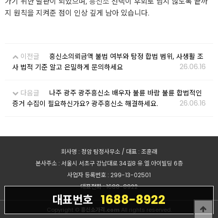
가기 위한 발판이 되었으며,
흥신소
선택이 후회로 남지 않도록 끝까
지 원칙을 지켜준 점이 인상 깊게 남아 있습니다.
이전글
흥신소의뢰금액 불법 여부와 탐정 합법 범위, 사생활 조
26.06.16
사 법적 기준 알고 은밀하게 문의하세요
다음글
나주 광주 광주흥신소 배우자 불륜 바람 불륜 합법적인
26.06.16
증거 수집이 필요하신가요? 광주흥신소 해결하세요.
회사명 : 정암 탐정사무소 / 대표 : 조훈래
본사주소 : 서울시 서초구 강남대로 34길8 유.엘.아이빌딩 6층
사업자 등록번호 : 299-13-02501
대표전화 : 1688-8922
1688-8922
대표번호
Copyright ©
흥신소가격.com
All rights reserved.