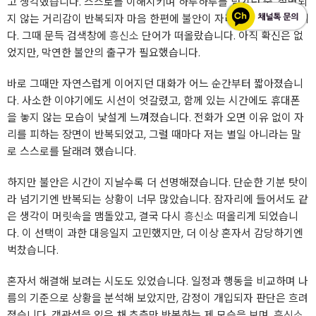
고 생각했습니다. 스스로를 이해시키며 하루하루를 넘기던 중, 설명되
지 않는 거리감이 반복되자 마음 한편에 불안이 자리 잡기 시작했습니
다. 그때 문득 검색창에
흥신소
단어가 떠올랐습니다. 아직 확신은 없
었지만, 막연한 불안의 출구가 필요했습니다.
바로 그때만 자연스럽게 이어지던 대화가 어느 순간부터 짧아졌습니
다. 사소한 이야기에도 시선이 엇갈렸고, 함께 있는 시간에도 휴대폰
을 놓지 않는 모습이 낯설게 느껴졌습니다. 전화가 오면 이유 없이 자
리를 피하는 장면이 반복되었고, 그럴 때마다 저는 별일 아니라는 말
로 스스로를 달래려 했습니다.
하지만 불안은 시간이 지날수록 더 선명해졌습니다. 단순한 기분 탓이
라 넘기기엔 반복되는 상황이 너무 많았습니다. 잠자리에 들어서도 같
은 생각이 머릿속을 맴돌았고, 결국 다시
흥신소
떠올리게 되었습니
다. 이 선택이 과한 대응일지 고민했지만, 더 이상 혼자서 감당하기엔
벅찼습니다.
혼자서 해결해 보려는 시도도 있었습니다. 일정과 행동을 비교하며 나
름의 기준으로 상황을 분석해 보았지만, 감정이 개입되자 판단은 흐려
졌습니다. 객관성을 잃은 채 추측만 반복하는 제 모습을 보며,
흥신소